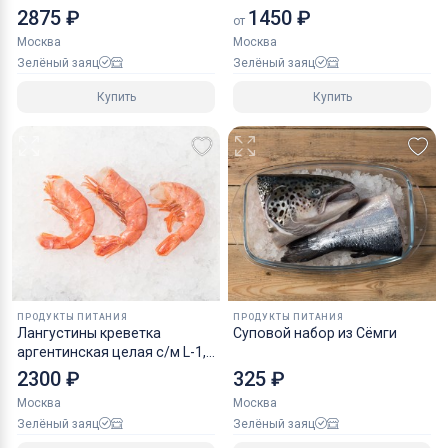
2875 ₽
1450 ₽
от
Москва
Москва
Зелёный заяц
Зелёный заяц
Купить
Купить
ПРОДУКТЫ ПИТАНИЯ
ПРОДУКТЫ ПИТАНИЯ
Лангустины креветка
Суповой набор из Сёмги
аргентинская целая с/м L-1,
10-20 шт
2300 ₽
325 ₽
Москва
Москва
Зелёный заяц
Зелёный заяц