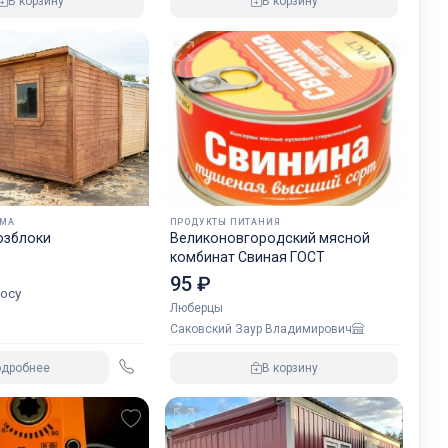
В корзину
В корзину
ОМА
ПРОДУКТЫ ПИТАНИЯ
озблоки
Великоновгородский мясной
комбинат Свиная ГОСТ
95 ₽
осу
Люберцы
Саковский Заур Владимирович
одробнее
В корзину