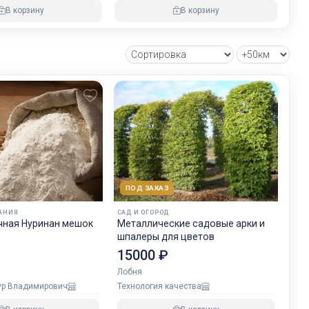
В корзину
В корзину
ПОД ЗАКАЗ
АНИЯ
САД И ОГОРОД
чная Нуринан мешок
Металлические садовые арки и
шпалеры для цветов
15000 ₽
Лобня
ур Владимирович
Технология качества