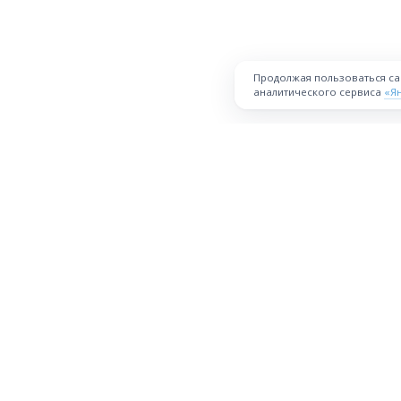
Продолжая пользоваться с
аналитического сервиса
«Я
ПЛОЩАДКА
Торговая площадка для продажи
товаров и услуг в нужных
Все города
регионах и по всей России.
О проекте
Техническая поддержка
Правила уч