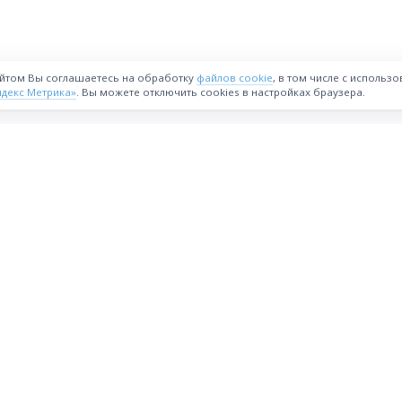
айтом Вы соглашаетесь на обработку
файлов cookie
, в том числе с использ
ндекс Метрика»
. Вы можете отключить cookies в настройках браузера.
ВОЗМОЖНОСТИ
Интернет-магазин
Реферальная программа
астия
Стать партнёрам