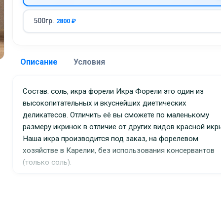
500гр.
2800 ₽
Описание
Условия
Доставка:
Состав: соль, икра форели Икра Форели это один из
высокопитательных и вкуснейших диетических
Адрес самовывоза:
Истра
деликатесов. Отличить её вы сможете по маленькому
Бесплатная доставка:
при заказе от 7000 ₽
размеру икринок в отличие от других видов красной икр
Цена доставки при заказе менее 7000 ₽:
от 
Наша икра производится под заказ, на форелевом
хозяйстве в Карелии, без использования консервантов
(только соль).