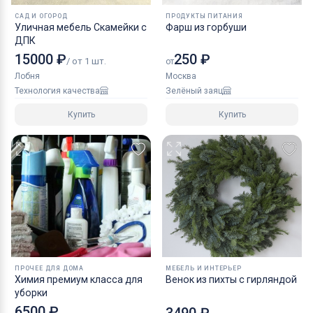
САД И ОГОРОД
ПРОДУКТЫ ПИТАНИЯ
Уличная мебель Скамейки с
Фарш из горбуши
ДПК
15000 ₽
250 ₽
/ от 1 шт.
от
Лобня
Москва
Технология качества
Зелёный заяц
Купить
Купить
ПРОЧЕЕ ДЛЯ ДОМА
МЕБЕЛЬ И ИНТЕРЬЕР
Химия премиум класса для
Венок из пихты с гирляндой
уборки
6500 ₽
3490 ₽