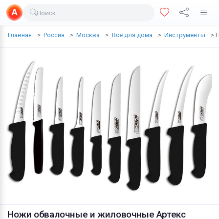
Поиск
Доставка еды
Главная
Россия
Москва
Все для дома
Инструменты
Транспорт
Недвижимость
Услуги
Личные вещи
Одежда и обувь
Электроника
Все для дома
Хобби и отдых
Животные
Ножи обвалочные и жиловочные Артекс