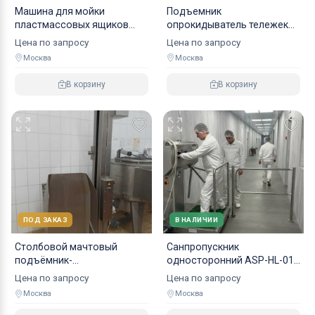
Машина для мойки
Подъемник
пластмассовых ящиков
опрокидыватель тележек
ASP-MMOT-300
гидравлический
Цена по запросу
Цена по запросу
Москва
Москва
В корзину
В корзину
ПОД ЗАКАЗ
В НАЛИЧИИ
Столбовой мачтовый
Санпропускник
подъёмник-
односторонний ASP-HL-01
опрокидыватель-
эконом
Цена по запросу
Цена по запросу
стационарный
Москва
Москва