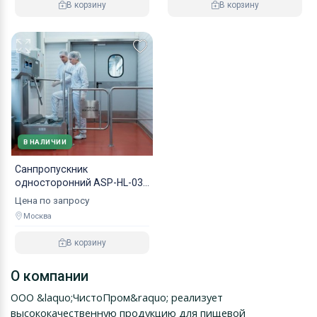
В корзину
В корзину
В НАЛИЧИИ
Санпропускник
односторонний ASP-HL-03
эконом
Цена по запросу
Москва
В корзину
О компании
ООО &laquo;ЧистоПром&raquo; реализует
высококачественную продукцию для пищевой