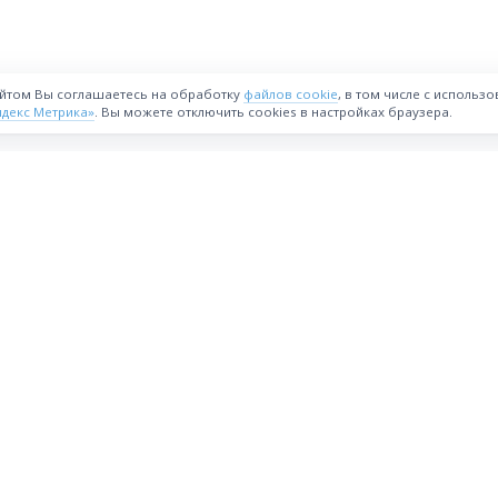
айтом Вы соглашаетесь на обработку
файлов cookie
, в том числе с использ
ндекс Метрика»
. Вы можете отключить cookies в настройках браузера.
ВОЗМОЖНОСТИ
Интернет-магазин
Реферальная программа
астия
Стать партнёрам