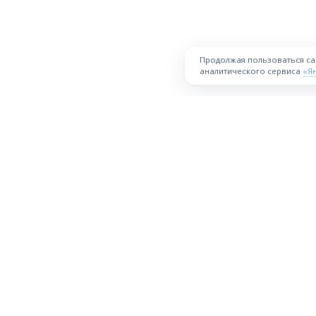
Продолжая пользоваться с
аналитического сервиса
«Я
ПЛОЩАДКА
Торговая площадка для продажи
товаров и услуг в нужных
Все города
регионах и по всей России.
О проекте
Техническая поддержка
Правила уч
Десктопная версия