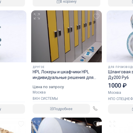
у
В корзину
ДРУГОЕ
ДЛЯ ПРОИЗВОД
HPL Локеры и шкафчики HPL
Шланговая 
индивидуальные решения для
Ду200 Ру6
любых раздевалок,
1000 ₽
Цена по запросу
влагостойкая антивандальная
Москва
Москва
мебель HPL для бассейнов,
ВКН СИСТЕМЫ
НПО СПЕЦНЕ
мебель для спорта ДБСП
Подробнее
у