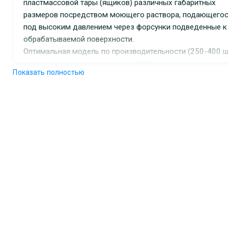
пластмассовой тары (ящиков) различных габаритных
размеров посредством моющего раствора, подающего
под высоким давлением через форсунки подведенные к
обрабатываемой поверхности.
Оптимальная модель по производительности (250-400 ш
час) для средних предприятий. В базовой комплектации
Показать полностью
имеет функции: мойка, ополаскивание. Возможна
комплектация секциями: предварительной мойки – prew
при необходимости обработки сильнозагрязненных
поверхностей и обдува для удаления излишек воды пос
ополаскивания. Цифровое автоматическое регулирован
программ мойки.
Отработанная вода (моющий раствор) из отсека мойки 
вода из отсека ополаскивания собираются в ванне маш
и, пройдя через систему фильтров, поступают в резервуа
для последующего использования. За счет поступления
воды из заводской системы водоснабжения для
ополаскивания резервуар переполняется, и излишки
моющего раствора, вместе со всплывающими