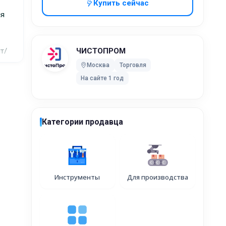
Купить сейчас
ся
т/
ЧИСТОПРОМ
Москва
Торговля
На сайте 1 год
ash
ле
Категории продавца
ие
и
ины
р
Инструменты
Для производства