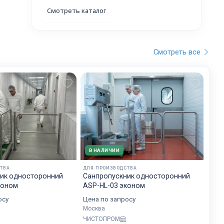
Смотреть каталог
а.
Смотреть все
ра
у
.
В НАЛИЧИИ
ТВА
ДЛЯ ПРОИЗВОДСТВА
ик односторонний
Санпропускник односторонний
коном
ASP-HL-03 эконом
осу
Цена по запросу
Москва
ЧИСТОПРОМ