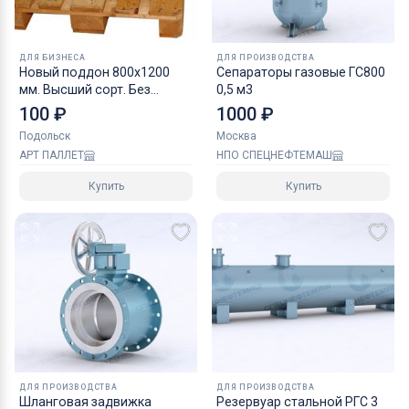
ДЛЯ БИЗНЕСА
ДЛЯ ПРОИЗВОДСТВА
Новый поддон 800х1200
Сепараторы газовые ГС800
мм. Высший сорт. Без
0,5 м3
клейма
100 ₽
1000 ₽
Подольск
Москва
АРТ ПАЛЛЕТ
НПО СПЕЦНЕФТЕМАШ
Купить
Купить
ДЛЯ ПРОИЗВОДСТВА
ДЛЯ ПРОИЗВОДСТВА
Шланговая задвижка
Резервуар стальной РГС 3