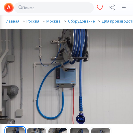
Поиск
Доставка еды
Главная
Россия
Москва
Оборудование
Для производст
Транспорт
Недвижимость
Услуги
Личные вещи
Одежда и обувь
Электроника
Все для дома
Хобби и отдых
Животные