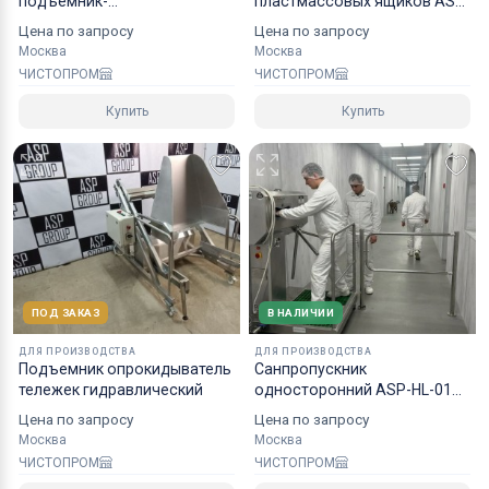
подъёмник-
пластмассовых ящиков ASP-
опрокидыватель-
MMOT-300
Цена по запросу
Цена по запросу
стационарный
Москва
Москва
ЧИСТОПРОМ
ЧИСТОПРОМ
Купить
Купить
ПОД ЗАКАЗ
В НАЛИЧИИ
ДЛЯ ПРОИЗВОДСТВА
ДЛЯ ПРОИЗВОДСТВА
Подъемник опрокидыватель
Санпропускник
тележек гидравлический
односторонний ASP-HL-01
эконом
Цена по запросу
Цена по запросу
Москва
Москва
ЧИСТОПРОМ
ЧИСТОПРОМ