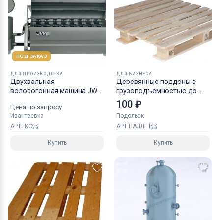
ПОД ЗАКАЗ
ДЛЯ ПРОИЗВОДСТВА
ДЛЯ БИЗНЕСА
Двухвальная
Деревянные поддоны с
волосогонная машина JWE-
грузоподъемностью до
HONOR CSDM 25-21S
1000 кг
100 ₽
Цена по запросу
Ивантеевка
Подольск
АРТЕКС
АРТ ПАЛЛЕТ
Купить
Купить