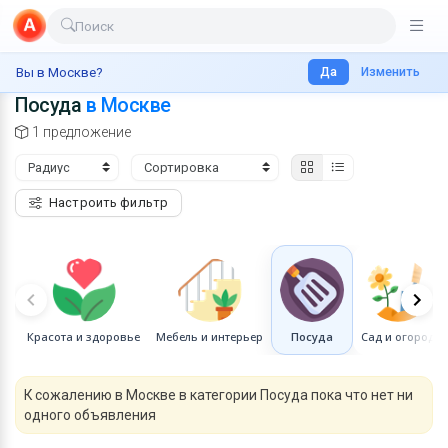
Поиск
Доставка еды
Главная
Россия
Москва
Все для дома
Да
Посуда
Изменить
Вы в Москве?
Посуда
в Москве
Транспорт
1 предложение
Недвижимость
Услуги
Настроить фильтр
Личные вещи
Одежда и обувь
Электроника
Все для дома
Красота и здоровье
Мебель и интерьер
Посуда
Сад и огород
Хобби и отдых
К сожалению в Москве в категории Посуда пока что нет ни
Животные
одного объявления