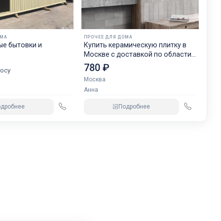
ОМА
ПРОЧЕЕ ДЛЯ ДОМА
ые бытовки и
Купить керамическую плитку в
Москве с доставкой по области
и России
780 ₽
осу
Москва
Анна
одробнее
Подробнее