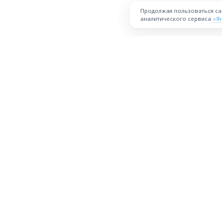
Продолжая пользоваться с
аналитического сервиса
«Я
ПЛОЩАДКА
Торговая площадка для продажи
товаров и услуг в нужных
Все города
регионах и по всей России.
О проекте
Техническая поддержка
Правила уч
Десктопная версия
Атут.ру © 2026
версия 1.3.6 альфа