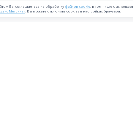
айтом Вы соглашаетесь на обработку
файлов cookie
, в том числе с использ
ндекс Метрика»
. Вы можете отключить cookies в настройках браузера.
ВОЗМОЖНОСТИ
Интернет-магазин
Реферальная программа
астия
Стать партнёрам