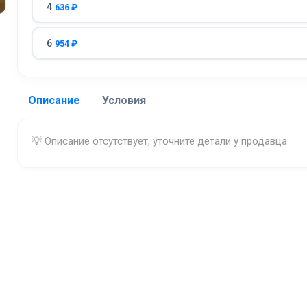
4
636 ₽
6
954 ₽
Описание
Условия
Доставка:
💡 Описание отсутствует, уточните детали у продавца
Адрес самовывоза:
Истра
Бесплатная доставка:
при заказе от 7000 ₽
Цена доставки при заказе менее 7000 ₽:
от 