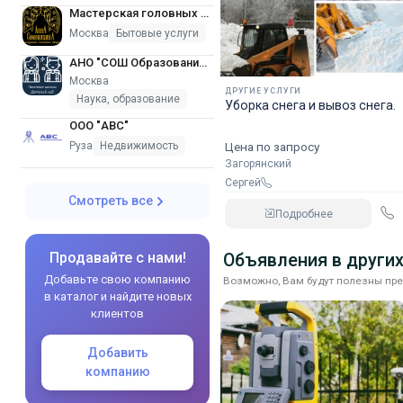
Мастерская головных уборов и меховых изделий
Москва
Бытовые услуги
АНО "СОШ Образование Плюс I"
Москва
ДРУГИЕ УСЛУГИ
Наука, образование
Уборка снега и вывоз снега.
ООО "АВС"
Цена по запросу
Руза
Недвижимость
Загорянский
Сергей
Смотреть все
Подробнее
Продавайте с нами!
Объявления в других
Добавьте свою компанию
Возможно, Вам будут полезны пре
в каталог и найдите новых
клиентов
Добавить
компанию