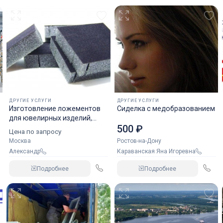
ДРУГИЕ УСЛУГИ
ДРУГИЕ УСЛУГИ
Изготовление ложементов
Сиделка с медобразованием
для ювелирных изделий,
500 ₽
значков, медалей,
Цена по запросу
сувенирной продукции
Москва
Ростов-на-Дону
Александр
Караванская Яна Игоревна
Подробнее
Подробнее