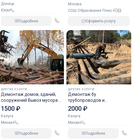
Донецк
Москва
Юлия
СОШ Образование Плюс I
Подробнее
Оформить услугу
ДРУГИЕ УСЛУГИ
ДРУГИЕ УСЛУГИ
Демонтаж домов, зданий,
Демонтаж бу
сооружений Вывоз мусора с
трубопроводов и
объектов
металлоконструкций
1500 ₽
2000 ₽
Калуга
Калуга
Михаил
Михаил
Подробнее
Подробнее