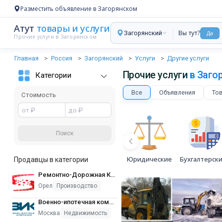
Разместить объявление в Загорянском
Атут
товары и услуги
Вы тут?
Загорянский
Да
Прочие услуги в Загорянском
Главная
Россия
Загорянский
Услуги
Другие услуги
Прочие услуги
в Заго
Категории
Все
Объявления
Тов
Стоимость
Юридические
Бухгалтерск
Продавцы в категории
Ремонтно-Дорожная Компания
Орел
Производство
Военно-ипотечная компания
Москва
Недвижимость