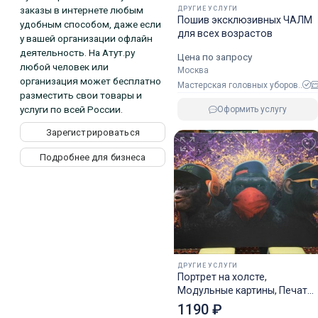
заказы в интернете любым
ДРУГИЕ УСЛУГИ
Пошив эксклюзивных ЧАЛМ
удобным способом, даже если
для всех возрастов
у вашей организации офлайн
деятельность. На Атут.ру
Цена по запросу
любой человек или
Москва
организация может бесплатно
Мастерская головных уборов..
разместить свои товары и
услуги по всей России.
Оформить услугу
Зарегистрироваться
Подробнее для бизнеса
ДРУГИЕ УСЛУГИ
в Загорянском
Портрет на холсте,
Модульные картины, Печать
Да
Изменить
на холсте
1190 ₽