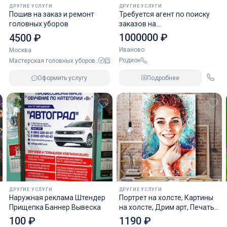
ДРУГИЕ УСЛУГИ
ДРУГИЕ УСЛУГИ
Пошив на заказ и ремонт
Требуется агент по поиску
головных уборов
заказов на
металлообработку
1000000 ₽
4500 ₽
Иваново
Москва
Родион
Мастерская головных уборов..
Подробнее
Оформить услугу
ДРУГИЕ УСЛУГИ
ДРУГИЕ УСЛУГИ
Наружная реклама Штендер
Портрет на холсте, Картины
Прищепка Баннер Вывеска
на холсте, Дрим арт, Печать
фото
100 ₽
1190 ₽