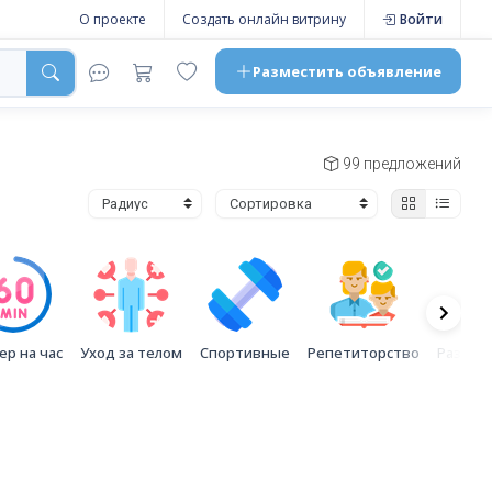
О проекте
Создать онлайн витрину
Войти
Разместить
объявление
99 предложений
ер на час
Уход за телом
Спортивные
Репетиторство
Развле