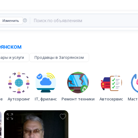
Изменить
рянском
ары и услуги
Продавцы в Загорянском
ие
Аутсорсинг
IT, фриланс
Ремонт техники
Автосервис
Маст