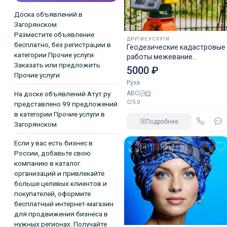
Доска объявлений в
Загорянском.
Разместите объявление
ДРУГИЕ УСЛУГИ
бесплатно, без регистрации в
Геодезические кадастровые
категории Прочие услуги.
работы межевание
Заказать или предложить
топосъемка по Московской
5000 ₽
Прочие услуги
области
Руза
АВС
На доске объявлений Атут.ру
5.0
представлено 99 предложений
в категории Прочие услуги в
Подробнее
Загорянском.
Если у вас есть бизнес в
России, добавьте свою
компанию в каталог
организаций и привлекайте
больше целевых клиентов и
покупателей, оформите
бесплатный интернет-магазин
для продвижения бизнеса в
нужных регионах. Получайте