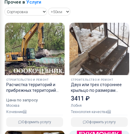
Прочее в
Услуги
СТРОИТЕЛЬСТВО И РЕМОНТ
СТРОИТЕЛЬСТВО И РЕМОНТ
Pacчиcтка тeрpиторий и
Двух или трех стороннее
прибрeжных тeрритоpий
крыльцо по размерам
водоeмoв, peк, пpудoв
заказчика
3411 ₽
Цена по запросу
Москва
Лобня
Кочевник
Технология качества
Оформить услугу
Оформить услугу