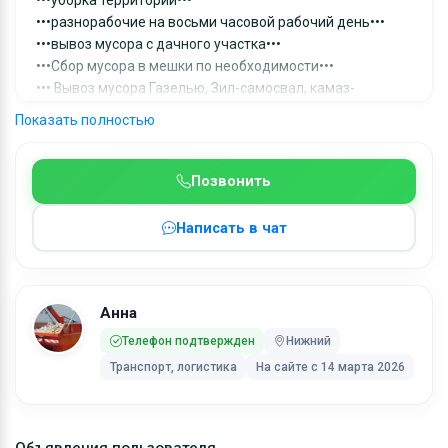
•••уборка территории•••
•••разнорабочие на восьми часовой рабочий день•••
•••вывоз мусора с дачного участка•••
•••Сбор мусора в мешки по необходимости•••
••• Вывоз мусора Газелью, Зил-самосвал, камаз-
самосвал, контейнеры, ломовоз
Показать полностью
Снос домов, садовых домиков, дач, бань, сараев
ломовозом
Позвонить
Ключевые слова:
Вывоз строительного мусора камаз самосвал, вывоз
Написать в чат
мусора газон самосвал, заказать самосвал для вывоза
мусора, вывоз мусора камаз с грузчиками, вывоз КГМ
самосвалом, вывоз мусора после ремонта, вывоз
мусора из квартиры
Анна
Телефон подтвержден
Нижний
Транспорт, логистика
На сайте с 14 марта 2026