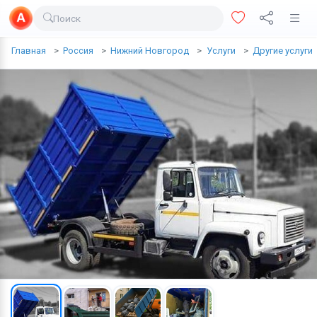
Поиск
Доставка еды
Главная
Россия
Нижний Новгород
Услуги
Другие услуги
Транспорт
Недвижимость
Услуги
Личные вещи
Одежда и обувь
Электроника
Все для дома
Хобби и отдых
Животные