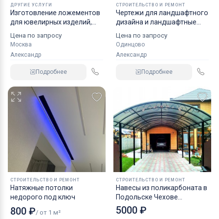
ДРУГИЕ УСЛУГИ
СТРОИТЕЛЬСТВО И РЕМОНТ
Изготовление ложементов
Чертежи для ландшафтного
для ювелирных изделий,
дизайна и ландшафтные
значков, медалей,
работы в Одинцово
Цена по запросу
Цена по запросу
сувенирной продукции
Москва
Одинцово
Александр
Александр
Подробнее
Подробнее
СТРОИТЕЛЬСТВО И РЕМОНТ
СТРОИТЕЛЬСТВО И РЕМОНТ
Натяжные потолки
Навесы из поликарбоната в
недорого под ключ
Подольске Чехове
Климовске Щербинке
5000 ₽
800 ₽
/ от 1 м²