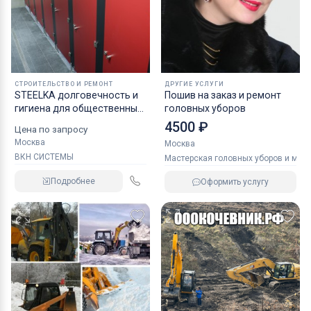
СТРОИТЕЛЬСТВО И РЕМОНТ
ДРУГИЕ УСЛУГИ
STEELKA долговечность и
Пошив на заказ и ремонт
гигиена для общественных
головных уборов
туалетов, сантехнические
4500 ₽
Цена по запросу
перегородки HPL,
Москва
Москва
туалетные кабины, душевые
ВКН СИСТЕМЫ
Мастерская головных уборов и мех
и писсуарные перегородки
Подробнее
Оформить услугу