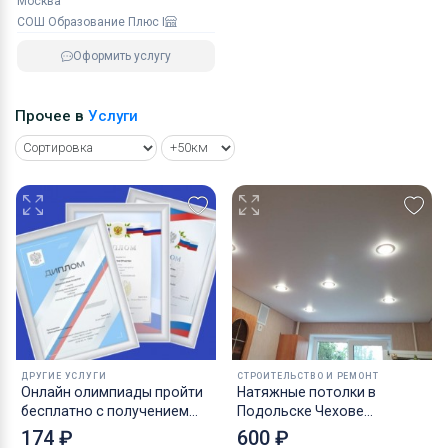
Москва
СОШ Образование Плюс I
Оформить услугу
Прочее в
Услуги
ДРУГИЕ УСЛУГИ
СТРОИТЕЛЬСТВО И РЕМОНТ
Онлайн олимпиады пройти
Натяжные потолки в
бесплатно с получением
Подольске Чехове
диплома
Климовске Щербинке
174 ₽
600 ₽