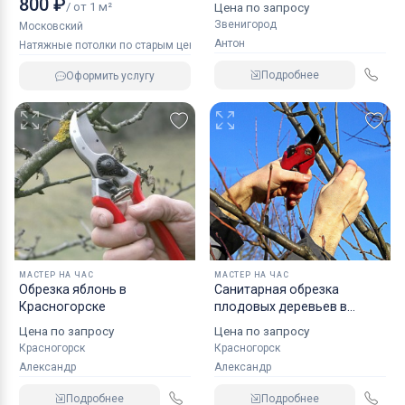
800 ₽
/ от 1 м²
Цена по запросу
Звенигород
Московский
Антон
Натяжные потолки по старым ценам
Подробнее
Оформить услугу
МАСТЕР НА ЧАС
МАСТЕР НА ЧАС
Обрезка яблонь в
Санитарная обрезка
Красногорске
плодовых деревьев в
Красногорске
Цена по запросу
Цена по запросу
Красногорск
Красногорск
Александр
Александр
Подробнее
Подробнее