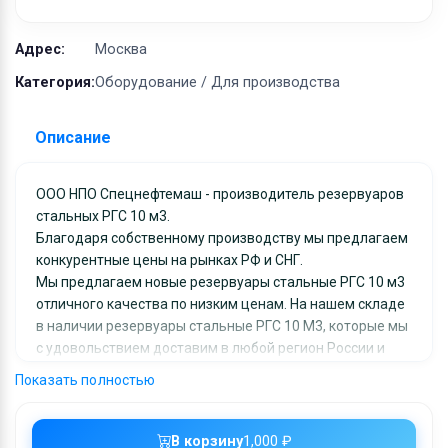
Оборудование
Материалы
Адрес:
Москва
Категория:
Оборудование / Для производства
Описание
ООО НПО Спецнефтемаш - производитель резервуаров
стальных РГС 10 м3.
Благодаря собственному производству мы предлагаем
конкурентные цены на рынках РФ и СНГ.
Мы предлагаем новые резервуары стальные РГС 10 м3
отличного качества по низким ценам. На нашем складе
в наличии резервуары стальные РГС 10 М3, которые мы
с удовольствием доставим в любой регион России и
СНГ.
Показать полностью
Вся продукция сопровождается сопутствующей
документацией. Работаем по конкретным заявкам.
Сроки изготовления и поставки минимальные.
В корзину
1,000 ₽