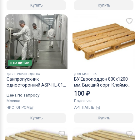
Купить
Купить
В НАЛИЧИИ
ДЛЯ ПРОИЗВОДСТВА
ДЛЯ БИЗНЕСА
Санпропускник
БУ Европоддон 800х1200
односторонний ASP-HL-01
мм. Высший сорт. Клеймо
эконом
EUREPAL
100 ₽
Цена по запросу
Москва
Подольск
ЧИСТОПРОМ
АРТ ПАЛЛЕТ
Купить
Купить