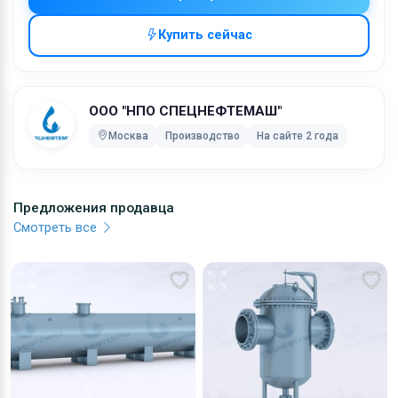
Мы проконсультируем вас по стоимости продукции и
сроках производства. Подробнее на нашем сайте.
Купить сейчас
Характеристики:
Рабочая температура: от 0 до 90°С
ООО "НПО СПЕЦНЕФТЕМАШ"
Сейсмичность: до 9 баллов
Москва
Производство
На сайте 2 года
Производитель: ООО НПО &quot;Спецнефтемаш&quot;
Тип аппарата: РГСп, РГСн, РГСД
Давление: не должно превышать 0,001 (МПа)
Объем: от 3 до 100 (м3)
Предложения продавца
Внутренний диаметр: 2200 (мм)
Смотреть все
Толщина корпуса: 4/8 (мм)
Среда в теплообменном устройстве: жидкость
Среда в резервуарах: светлые, темные нефтепродукты
Группа резервуара по ГОСТ: 5а
Срок службы: 10 лет
Материал корпуса: сталь
Рабочее давление: Налив.
Ключевые слова: