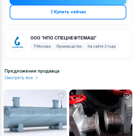
документацией. Работаем по конкретным заявкам.
Сроки изготовления и поставки минимальные.
Купить сейчас
Мы проконсультируем вас по стоимости продукции и
сроках производства. Подробнее на нашем сайте.
Характеристики:
ООО "НПО СПЕЦНЕФТЕМАШ"
Москва
Производство
На сайте 2 года
Размещение: подземное
Сейсмичность: не более 9 баллов
Производитель: ООО НПО &quot;Спецнефтемаш&quot;
Маркировка: РГСП
Предложения продавца
Рабочее давление: Налив
Смотреть все
Рабочая температура: от 0 до 90°С
Внутренний диаметр: 1400, 1900, 2200 (мм)
Толщина корпуса: 4/6, 8/8 (мм)
Ширина резервуара: 1560, 2060, 2360 (мм)
Группа резервуара по ГОСТ: 5а
Среда в резервуарах: нефтепродукты
Среда в теплообменном устройстве: жидкость
Срок службы: 10 лет