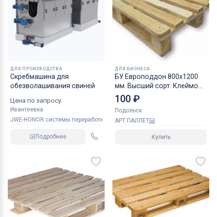
ДЛЯ ПРОИЗВОДСТВА
ДЛЯ БИЗНЕСА
Скребмашина для
БУ Европоддон 800х1200
обезволашивания свиней
мм. Высший сорт. Клеймо
ISPM15
100 ₽
Цена по запросу
Ивантеевка
Подольск
JWE-HONOR системы переработки мяса
АРТ ПАЛЛЕТ
Подробнее
Купить