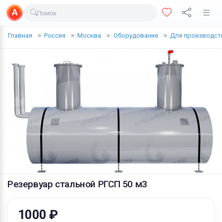
Поиск
Доставка еды
Главная
Россия
Москва
Оборудование
Для производст
Транспорт
Недвижимость
Услуги
Личные вещи
Одежда и обувь
Электроника
Все для дома
Резервуар стальной РГСП 50 м3
Хобби и отдых
Животные
1000 ₽