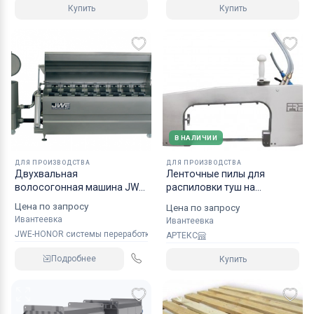
Купить
Купить
В НАЛИЧИИ
ДЛЯ ПРОИЗВОДСТВА
ДЛЯ ПРОИЗВОДСТВА
Двухвальная
Ленточные пилы для
волосогонная машина JWE-
распиловки туш на
HONOR CSDM 25-21S с
полутуши
Цена по запросу
Цена по запросу
Ивантеевка
Ивантеевка
JWE-HONOR системы переработки мяса
АРТЕКС
Подробнее
Купить