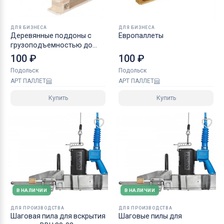
ДЛЯ БИЗНЕСА
ДЛЯ БИЗНЕСА
Деревянные поддоны с
Европаллеты
грузоподъемностью до
1000 кг
100 ₽
100 ₽
Подольск
Подольск
АРТ ПАЛЛЕТ
АРТ ПАЛЛЕТ
Купить
Купить
В НАЛИЧИИ
В НАЛИЧИИ
ДЛЯ ПРОИЗВОДСТВА
ДЛЯ ПРОИЗВОДСТВА
Шаговая пила для вскрытия
Шаговые пилы для