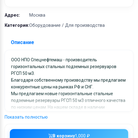
Оборудование
Материалы
Адрес:
Москва
Категория:
Оборудование / Для производства
Описание
ООО НПО Спецнефтемаш - производитель
горизонтальных стальных подземных резервуаров
РГСП 50 м3.
Благодаря собственному производству мы предлагаем
конкурентные цены на рынках РФ и СНГ.
Мы предлагаем новые горизонтальные стальные
подземные резервуары РГСП 50 м3 отличного качества
по низким ценам. На нашем складе в наличии
горизонтальные стальные подземные резервуары РГСП
Показать полностью
50 м3, которые мы с удовольствием доставим в любой
регион России и СНГ.
Вся продукция сопровождается сопутствующей
В корзину
1,000 ₽