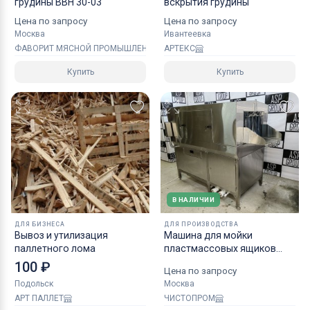
грудины ВВН 30-03
вскрытия грудины
Цена по запросу
Цена по запросу
Москва
Ивантеевка
ФАВОРИТ МЯСНОЙ ПРОМЫШЛЕННОСТИ
АРТЕКС
Купить
Купить
В НАЛИЧИИ
ДЛЯ БИЗНЕСА
ДЛЯ ПРОИЗВОДСТВА
Вывоз и утилизация
Машина для мойки
паллетного лома
пластмассовых ящиков
ASP-MMOT-300
100 ₽
Цена по запросу
Подольск
Москва
АРТ ПАЛЛЕТ
ЧИСТОПРОМ