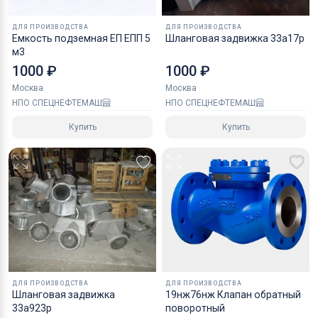
Материал корпуса: сталь.
Ключевые слова:
ДЛЯ ПРОИЗВОДСТВА
ДЛЯ ПРОИЗВОДСТВА
Емкость подземная ЕП ЕПП 5
трубопроводная арматура, емкостные приборы разного
Шланговая задвижка 33а17р
м3
назначения, резервуарная техника
1000 ₽
1000 ₽
Москва
Москва
НПО СПЕЦНЕФТЕМАШ
НПО СПЕЦНЕФТЕМАШ
Купить
Купить
ДЛЯ ПРОИЗВОДСТВА
ДЛЯ ПРОИЗВОДСТВА
Шланговая задвижка
19нж76нж Клапан обратный
33а923р
поворотный