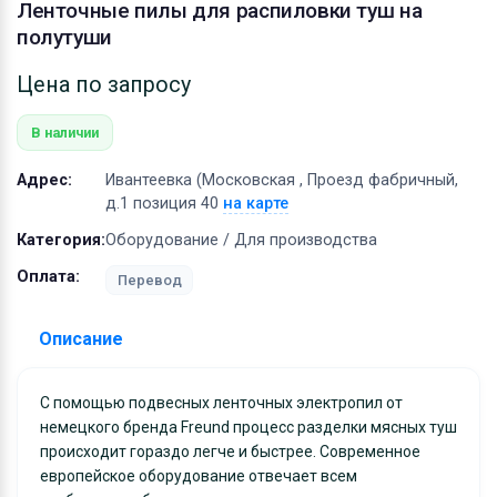
Оборудование
Ленточные пилы для распиловки туш на
полутуши
Материалы
Цена по запросу
В наличии
Адрес:
Ивантеевка (Московская , Проезд фабричный,
д.1 позиция 40
на карте
Категория:
Оборудование / Для производства
Оплата:
Перевод
Описание
Условия и гарантии:
С помощью подвесных ленточных электропил от
немецкого бренда Freund процесс разделки мясных туш
Доставка товара осуществляется по всей России с
происходит гораздо легче и быстрее. Современное
использованием услуг транспортных компаний,
европейское оборудование отвечает всем
специализирующихся на перевозке сборных грузов