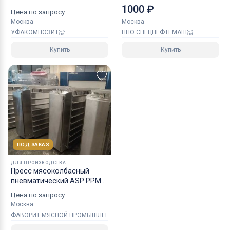
ЧПУ мод 05ВЦ122022
решетками
1000 ₽
Цена по запросу
Москва
Москва
УФАКОМПОЗИТ
НПО СПЕЦНЕФТЕМАШ
Купить
Купить
ПОД ЗАКАЗ
ДЛЯ ПРОИЗВОДСТВА
Пресс мясоколбасный
пневматический ASP PPMK
800
Цена по запросу
Москва
ФАВОРИТ МЯСНОЙ ПРОМЫШЛЕННОСТИ