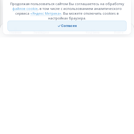
Продолжая пользоваться сайтом Вы соглашаетесь на обработку
файлов cookie
, в том числе с использованием аналитического
сервиса
«Яндекс Метрика»
. Вы можете отключить cookies в
настройках браузера.
Согласен
Главная
Закладки
Корзина
Войти
Торговая площадка для продажи товаров и услуг в нужных
регионах и по всей России.
Техническая поддержка
Мобильная версия
ПЛОЩАДКА
ВОЗМОЖНОСТИ
Все города
Интернет-магазин