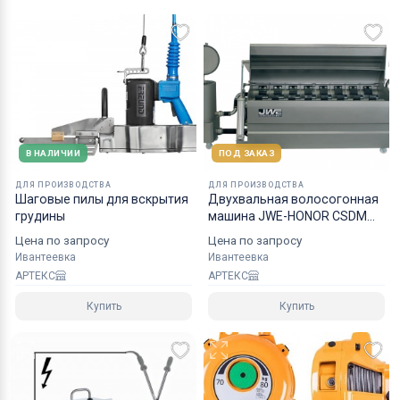
поможем выбрать устройство под задачи вашего
производства.
В НАЛИЧИИ
ПОД ЗАКАЗ
ДЛЯ ПРОИЗВОДСТВА
ДЛЯ ПРОИЗВОДСТВА
Шаговые пилы для вскрытия
Двухвальная волосогонная
грудины
машина JWE-HONOR CSDM
25-21S
Цена по запросу
Цена по запросу
Ивантеевка
Ивантеевка
АРТЕКС
АРТЕКС
Купить
Купить