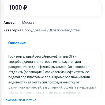
Оборудование
1000 ₽
Материалы
Адрес:
Москва
Категория:
Оборудование / Для производства
Описание
Горизонтальный отстойник нефти (тип ОГ) –
спецоборудование, которое используется для
разделения водонефтяной эмульсии. Он позволяет
отделить (обезводить) собираемую нефть путем ее
подачи под пластовые воды. Кроме обезвоживания,
водонефтяная эмульсия проходит очистку от
различных примесей, загрязнений, солей, а в некоторых
видах горизонтальных нефтяных отстойников
(соответствующей конструкции) – и растворенного
Показать полностью
газа. ООО НПО «СпецНефтеМаш» осуществляет полный