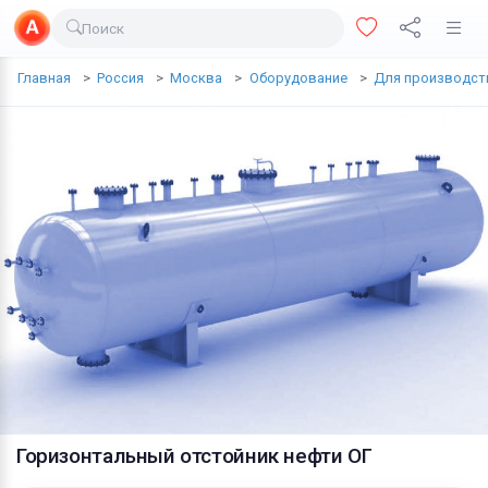
Поиск
Доставка еды
Главная
Россия
Москва
Оборудование
Для производст
Транспорт
Недвижимость
Услуги
Личные вещи
Одежда и обувь
Электроника
Все для дома
Хобби и отдых
Животные
Горизонтальный отстойник нефти ОГ