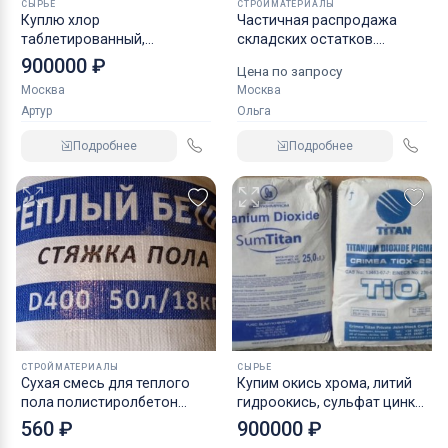
СЫРЬЕ
СТРОЙМАТЕРИАЛЫ
Куплю хлор
Частичная распродажа
таблетированный,
складских остатков.
железный купорос,
Электрика
900000 ₽
Цена по запросу
пеногаситель и прочие
Москва
Москва
неликвиды
Артур
Ольга
Подробнее
Подробнее
СТРОЙМАТЕРИАЛЫ
СЫРЬЕ
Cухая смесь для теплого
Купим окись хрома, литий
пола полистиролбетон
гидроокись, сульфат цинка
теплобетон
и прочие реактивы, химию
560 ₽
900000 ₽