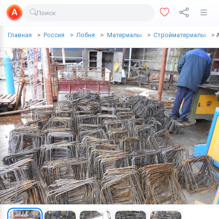
Поиск
Доставка еды
Главная
Россия
Лобня
Материалы
Стройматериалы
Транспорт
Недвижимость
Услуги
Личные вещи
Одежда и обувь
Электроника
Все для дома
Хобби и отдых
Животные