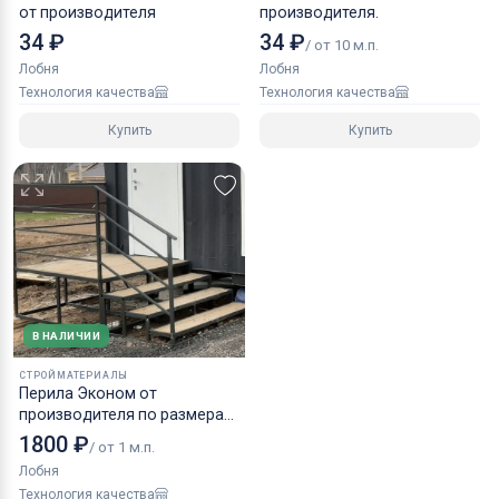
от производителя
производителя.
34 ₽
34 ₽
/ от 10 м.п.
Лобня
Лобня
Технология качества
Технология качества
Купить
Купить
В НАЛИЧИИ
СТРОЙМАТЕРИАЛЫ
Перила Эконом от
производителя по размерам
заказчика
1800 ₽
/ от 1 м.п.
Лобня
Технология качества