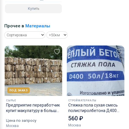
Купить
Прочее в
Материалы
ПОД ЗАКАЗ
СЫРЬЕ
СТРОЙМАТЕРИАЛЫ
Предприятие переработчик
Стяжка пола сухая смесь
купит макулатуру в больших
полистиролбетона Д400
объёмах
Д500
560 ₽
Цена по запросу
Москва
Москва