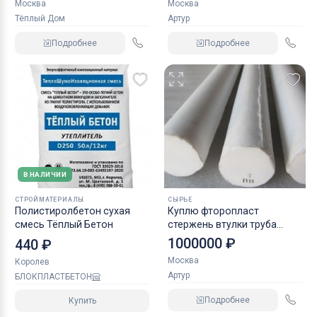
Москва
Москва
Тёплый Дом
Артур
Подробнее
Подробнее
В НАЛИЧИИ
СТРОЙМАТЕРИАЛЫ
СЫРЬЕ
Полистиролбетон сухая
Куплю фторопласт
смесь Тёплый Бетон
стержень втулки труба
пленка порошок и прочее
1000000 ₽
440 ₽
неликвиды по РФ
Москва
Королев
Артур
БЛОКПЛАСТБЕТОН
Подробнее
Купить