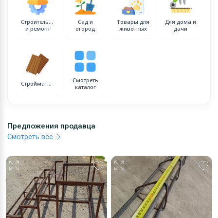
Строительство
Сад и
Товары для
Для дома и
и ремонт
огород
животных
дачи
Смотреть
Стройматериалы
каталог
Предложения продавца
Смотреть все