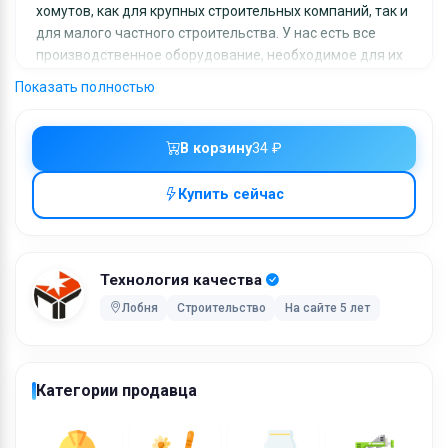
хомутов, как для крупных строительных компаний, так и
для малого частного строительства. У нас есть все
производственное оборудование, необходимое для их
изготовления, и Вы сможете заказать хомуты любых
Показать полностью
нужных вам параметров и конфигураций. Количество и
плотность расположения хомутов регламентируется
СНиП.. Возможна доставка на Ваш строительный
В корзину
34 ₽
объект.
Купить сейчас
Технология качества
Лобня
Строительство
На сайте 5 лет
Категории продавца