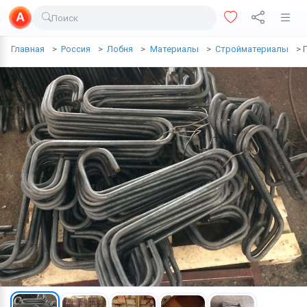
Поиск
Доставка еды
Главная
Россия
Лобня
Материалы
Стройматериалы
Транспорт
Недвижимость
Услуги
Личные вещи
Одежда и обувь
Электроника
Все для дома
Хобби и отдых
Животные