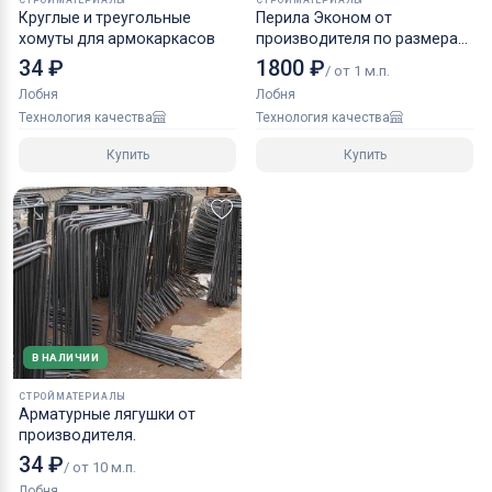
Круглые и треугольные
Перила Эконом от
хомуты для армокаркасов
производителя по размерам
заказчика
34 ₽
1800 ₽
/ от 1 м.п.
Лобня
Лобня
Технология качества
Технология качества
Купить
Купить
В НАЛИЧИИ
СТРОЙМАТЕРИАЛЫ
Арматурные лягушки от
производителя.
34 ₽
/ от 10 м.п.
Лобня