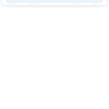
Главная
Закладки
Корзина
Войти
Торговая площадка для продажи товаров и услуг в нужных
регионах и по всей России.
Техническая поддержка
Мобильная версия
ПЛОЩАДКА
ВОЗМОЖНОСТИ
Все города
Интернет-магазин
О проекте
Реферальная программа
Правила участия
Стать партнёрам