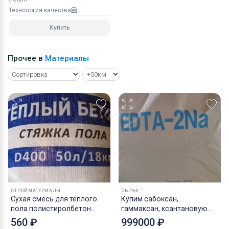
Технология качества
Купить
Прочее в
Материалы
СТРОЙМАТЕРИАЛЫ
СЫРЬЕ
Cухая смесь для теплого
Купим сабоксан,
пола полистиролбетон
гаммаксан, ксантановую
теплобетон
камедь, трилон б, кмц
560 ₽
999000 ₽
неликвиды по РФ