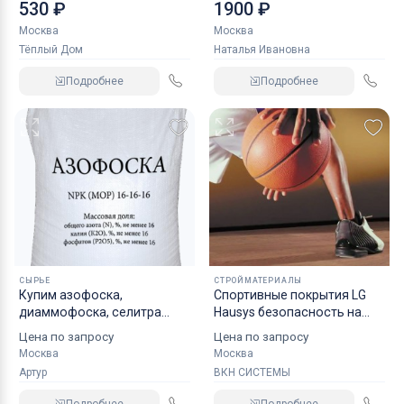
заполнитель коробок
530 ₽
1900 ₽
Москва
Москва
Тёплый Дом
Наталья Ивановна
Подробнее
Подробнее
СЫРЬЕ
СТРОЙМАТЕРИАЛЫ
Купим азофоска,
Спортивные покрытия LG
диаммофоска, селитра
Hausys безопасность на
аммиачная, белила бцом
первом месте,
Цена по запросу
Цена по запросу
неликвиды по РФ
долговечность и стиль
Москва
Москва
спортивные напольные
Артур
ВКН СИСТЕМЫ
покрытия от ВКН СИСТЕМЫ,
спортивный линолеум