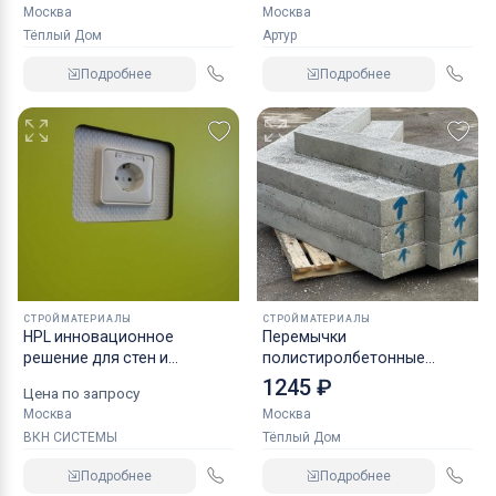
Москва
Москва
Тёплый Дом
Артур
Подробнее
Подробнее
СТРОЙМАТЕРИАЛЫ
СТРОЙМАТЕРИАЛЫ
HPL инновационное
Перемычки
решение для стен и
полистиролбетонные
потолков чистых
армированные ГОСТ от
1245 ₽
Цена по запросу
помещений и здоровья,
производителя
Москва
Москва
отделка оперблоков и
ВКН СИСТЕМЫ
Тёплый Дом
реанимаций, HPL панели,
пластик декоративный
Подробнее
Подробнее