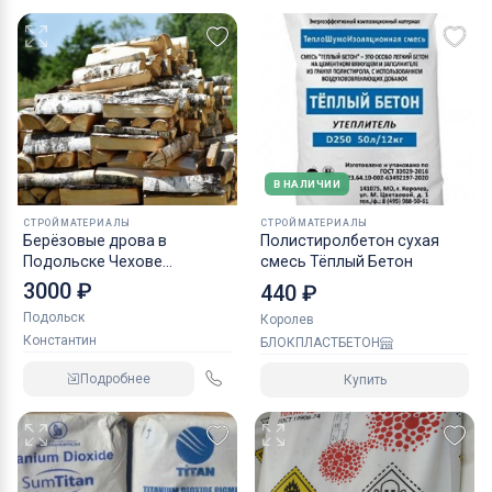
В НАЛИЧИИ
СТРОЙМАТЕРИАЛЫ
СТРОЙМАТЕРИАЛЫ
Берёзовые дрова в
Полистиролбетон сухая
Подольске Чехове
смесь Тёплый Бетон
Климовске
3000 ₽
440 ₽
Подольск
Королев
Константин
БЛОКПЛАСТБЕТОН
Подробнее
Купить