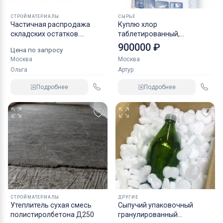
СТРОЙМАТЕРИАЛЫ
СЫРЬЕ
Частичная распродажа
Куплю хлор
складских остатков.
таблетированный,
Электрика
железный купорос,
900000 ₽
Цена по запросу
пеногаситель и прочие
Москва
Москва
неликвиды
Ольга
Артур
Подробнее
Подробнее
СТРОЙМАТЕРИАЛЫ
ДРУГИЕ
Утеплитель сухая смесь
Сыпучий упаковочный
полистиролбетона Д250
гранулированный