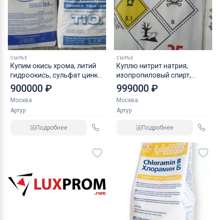
СЫРЬЕ
СЫРЬЕ
Купим окись хрома, литий
Куплю нитрит натрия,
гидроокись, сульфат цинка
изопропиловый спирт,
и прочие реактивы, химию
калий хлористый и другое
900000 ₽
999000 ₽
неликвиды
Москва
Москва
Артур
Артур
Подробнее
Подробнее