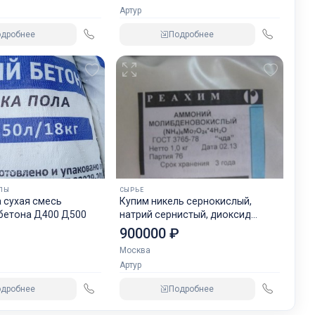
Соль
Артур
оль
одробнее
Подробнее
д,
ЛЫ
СЫРЬЕ
 сухая смесь
Купим никель сернокислый,
бетона Д400 Д500
натрий сернистый, диоксид
ца
титана и прочую химию
900000 ₽
ом
Москва
Артур
одробнее
Подробнее