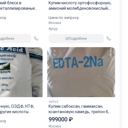
ий блеск в
Купим кислоту ортофосфорную,
 металлизированые
аммоний молибденовокислый,
ые панели компакт
трёхокись сурьмы и другую
осу
Цена по запросу
химию неликвиды по РФ
Москва
плиты HPL металлики
Ы
Артур
одробнее
Подробнее
е
СЫРЬЕ
нную, ОЭДФ, НТФ,
Купим сабоксан, гаммаксан,
е
другие кислоты
ксантановую камедь, трилон б,
по РФ
кмц неликвиды по РФ
999000 ₽
осу
Москва