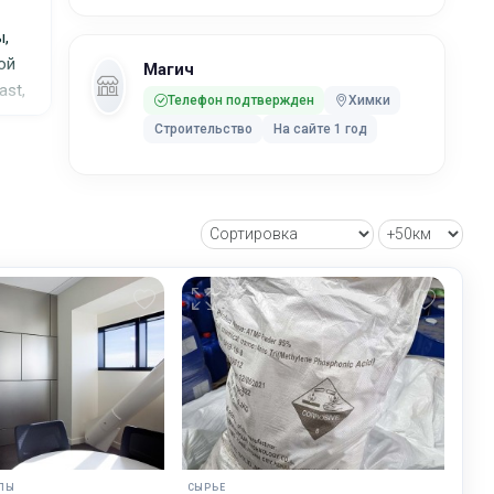
ы,
ой
Магич
ast,
Телефон подтвержден
Химки
Строительство
На сайте 1 год
ЛЫ
СЫРЬЕ