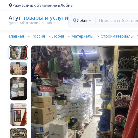
Разместить объявление в Лобне
Атут
товары и услуги
Лобня
Доска объявлений в Лобне
Главная
Россия
Лобня
Материалы
Стройматериалы