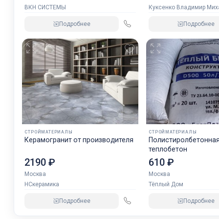
ВКН СИСТЕМЫ
Куксенко Владимир Мих
ламинат HPL
Подробнее
Подробнее
СТРОЙМАТЕРИАЛЫ
СТРОЙМАТЕРИАЛЫ
Керамогранит от производителя
Полистиролбетонная
теплобетон
2190 ₽
610 ₽
Москва
Москва
НСкерамика
Тёплый Дом
Подробнее
Подробнее