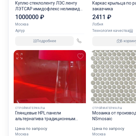
Куплю стеклоленту ЛЭС ленту
Каркас крыльца по 
ЛЭТСАР имидофлекс неликвиды
заказчика
по РФ
1000000 ₽
2411 ₽
Москва
Лобня
Артур
Технология качества
Подробнее
В корзин
СТРОЙМАТЕРИАЛЫ
СТРОЙМАТЕРИАЛЫ
Глянцевые HPL панели
Мозаика от произво
альтернатива традиционным
NSmosaic
материалам для современного
Цена по запросу
Цена по запросу
дизайна и отделки внутренних
Москва
Москва
пространств, глянцевый компакт