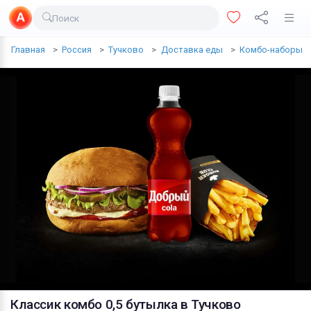
Поиск
Доставка еды
Главная
Россия
Тучково
Доставка еды
Комбо-наборы
Транспорт
Недвижимость
Услуги
Личные вещи
Одежда и обувь
Электроника
Все для дома
Хобби и отдых
Животные
Классик комбо 0,5 бутылка
в Тучково