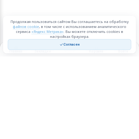
Продолжая пользоваться сайтом Вы соглашаетесь на обработку
файлов cookie
, в том числе с использованием аналитического
сервиса
«Яндекс Метрика»
. Вы можете отключить cookies в
настройках браузера.
Согласен
Главная
Закладки
Корзина
Войти
Торговая площадка для продажи товаров и услуг в нужных
регионах и по всей России.
Техническая поддержка
Мобильная версия