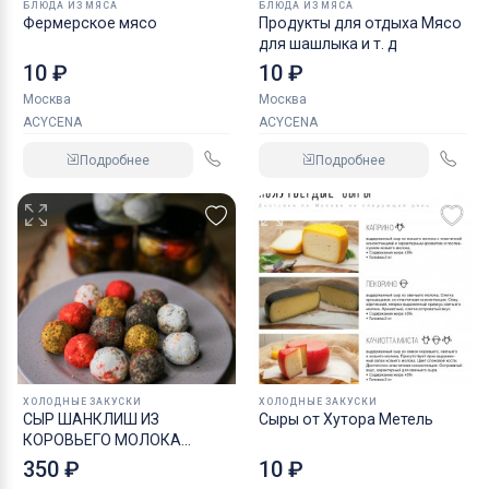
БЛЮДА ИЗ МЯСА
БЛЮДА ИЗ МЯСА
Фермерское мясо
Продукты для отдыха Мясо
для шашлыка и т. д
10 ₽
10 ₽
Москва
Москва
ACYCENA
ACYCENA
Подробнее
Подробнее
ХОЛОДНЫЕ ЗАКУСКИ
ХОЛОДНЫЕ ЗАКУСКИ
СЫР ШАНКЛИШ ИЗ
Сыры от Хутора Метель
КОРОВЬЕГО МОЛОКА
АССОРТИ
350 ₽
10 ₽