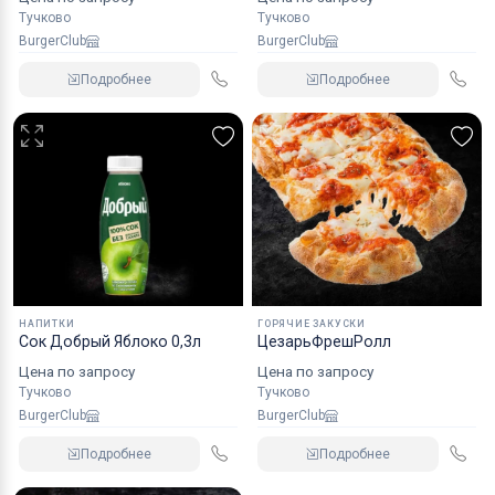
Тучково
Тучково
BurgerClub
BurgerClub
Подробнее
Подробнее
НАПИТКИ
ГОРЯЧИЕ ЗАКУСКИ
Сок Добрый Яблоко 0,3л
ЦезарьФрешРолл
Цена по запросу
Цена по запросу
Тучково
Тучково
BurgerClub
BurgerClub
Подробнее
Подробнее