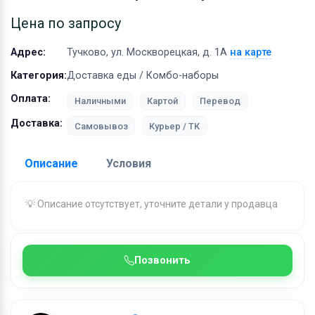
Оборудование
Цена по запросу
Материалы
Адрес:
Тучково, ул. Москворецкая, д. 1А
на карте
Категория:
Доставка еды / Комбо-наборы
Оплата:
Наличными
Картой
Перевод
Доставка:
Самовывоз
Курьер / ТК
Описание
Условия
Доставка:
💡 Описание отсутствует, уточните детали у продавца
Адрес самовывоза:
Тучково, ул. Москворецкая, д. 
Позвонить