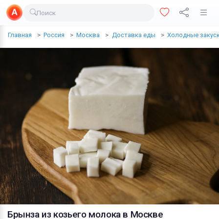
Поиск
Доставка еды
Главная
Россия
Москва
Доставка еды
Холодные закус
Транспорт
Недвижимость
Услуги
Личные вещи
Одежда и обувь
Электроника
Все для дома
Хобби и отдых
Животные
Брынза из козьего молока
в Москве