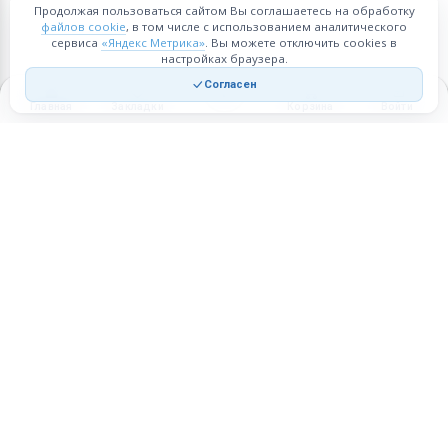
Продолжая пользоваться сайтом Вы соглашаетесь на обработку
файлов cookie
, в том числе с использованием аналитического
сервиса
«Яндекс Метрика»
. Вы можете отключить cookies в
настройках браузера.
Согласен
Главная
Закладки
Корзина
Войти
Торговая площадка для продажи товаров и услуг в нужных
регионах и по всей России.
Техническая поддержка
Мобильная версия
ПЛОЩАДКА
ВОЗМОЖНОСТИ
Все города
Интернет-магазин