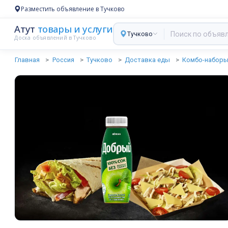
Разместить объявление в Тучково
Атут
товары и услуги
Тучково
Доска объявлений в Тучково
Главная
Россия
Тучково
Доставка еды
Комбо-набор