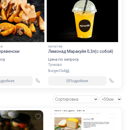
КИ
НАПИТКИ
еревенски
Лимонад Маракуйя 0,3л(с собой)
осу
Цена по запросу
Тучково
BurgerClub
одробнее
Подробнее