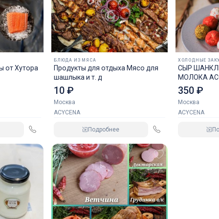
БЛЮДА ИЗ МЯСА
ХОЛОДНЫЕ ЗАК
Хутора
Продукты для отдыха Мясо для
СЫР ШАНКЛ
шашлыка и т. д
МОЛОКА АС
10 ₽
350 ₽
Москва
Москва
ACYCENA
ACYCENA
Подробнее
П