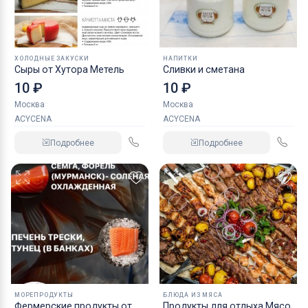
ХОЛОДНЫЕ ЗАКУСКИ
НАПИТКИ
Сыры от Хутора Метель
Сливки и сметана
10 ₽
10 ₽
Москва
Москва
ACYCENA
ACYCENA
Подробнее
Подробнее
МОРЕПРОДУКТЫ
БЛЮДА ИЗ МЯСА
Фермерские продукты от
Продукты для отдыха Мясо