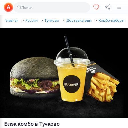
Поиск
Доставка еды
Главная
Россия
Тучково
Доставка еды
Комбо-наборы
Транспорт
Недвижимость
Услуги
Личные вещи
Одежда и обувь
Электроника
Все для дома
Хобби и отдых
Животные
Блэк комбо
в Тучково