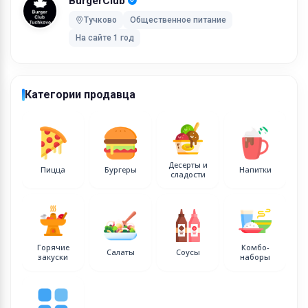
BurgerClub
Тучково
Общественное питание
На сайте 1 год
Категории продавца
Десерты и
Пицца
Бургеры
Напитки
сладости
Горячие
Комбо-
Салаты
Соусы
закуски
наборы