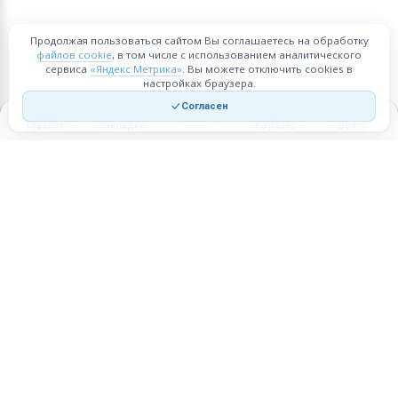
Продолжая пользоваться сайтом Вы соглашаетесь на обработку
файлов cookie
, в том числе с использованием аналитического
сервиса
«Яндекс Метрика»
. Вы можете отключить cookies в
настройках браузера.
Согласен
Главная
Закладки
Корзина
Войти
Торговая площадка для продажи товаров и услуг в нужных
регионах и по всей России.
Техническая поддержка
Мобильная версия
ПЛОЩАДКА
ВОЗМОЖНОСТИ