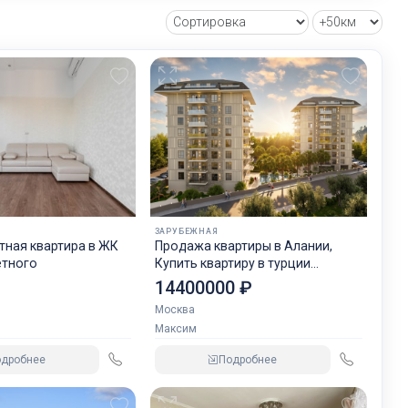
ЗАРУБЕЖНАЯ
тная квартира в ЖК
Продажа квартиры в Алании,
етного
Купить квартиру в турции
недорого
₽
14400000 ₽
Москва
Максим
одробнее
Подробнее