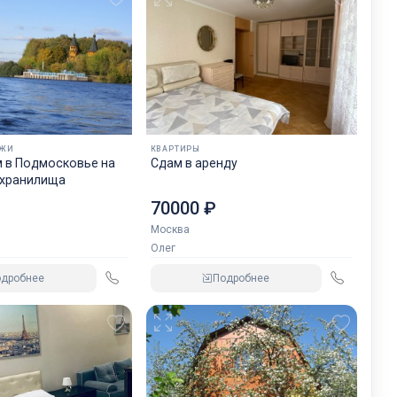
ДЖИ
КВАРТИРЫ
 в Подмосковье на
Сдам в аренду
охранилища
70000 ₽
Москва
Олег
одробнее
Подробнее