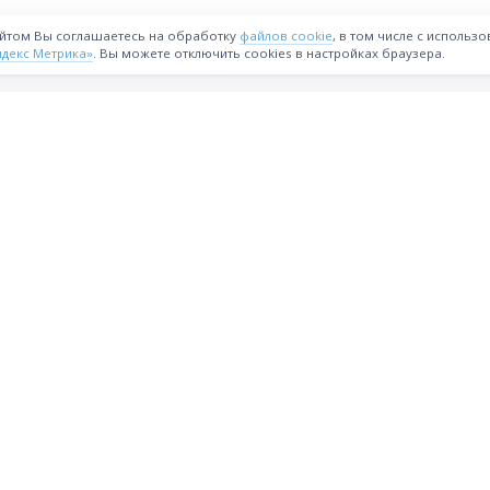
айтом Вы соглашаетесь на обработку
файлов cookie
, в том числе с использ
ндекс Метрика»
. Вы можете отключить cookies в настройках браузера.
ВОЗМОЖНОСТИ
Интернет-магазин
Реферальная программа
астия
Стать партнёрам