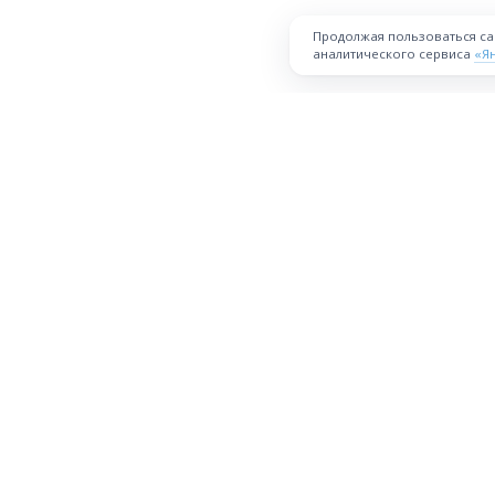
Продолжая пользоваться с
аналитического сервиса
«Я
ПЛОЩАДКА
Торговая площадка для продажи
товаров и услуг в нужных
Все города
регионах и по всей России.
О проекте
Техническая поддержка
Правила уч
Десктопная версия