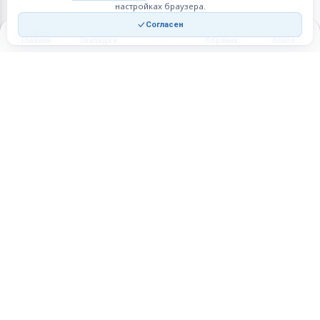
настройках браузера.
Согласен
Главная
Закладки
Корзина
Войти
Торговая площадка для продажи товаров и услуг в нужных
регионах и по всей России.
Техническая поддержка
Мобильная версия
ПЛОЩАДКА
ВОЗМОЖНОСТИ
Все города
Интернет-магазин
О проекте
Реферальная программа