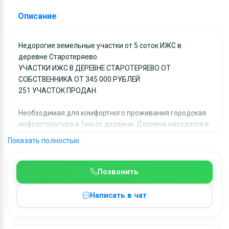
Описание
Недорогие земельные участки от 5 соток ИЖС в
деревне Старотеряево.
УЧАСТКИ ИЖС В ДЕРЕВНЕ СТАРОТЕРЯЕВО ОТ
СОБСТВЕННИКА ОТ 345 000 РУБЛЕЙ
251 УЧАСТОК ПРОДАН.
Необходимая для комфортного проживания городская
инфраструктура в 1км от деревни. Деревня находится в
тихом, красивом месте рядом с природой.
Показать полностью
Цена указана за участок 5 соток.
Показы участков происходят каждый день.
Позвонить
Звоните!
Написать в чат
Участок с газом по границе участка.
Участок с электричеством.
Участок в близи чистейшей реки Руза.