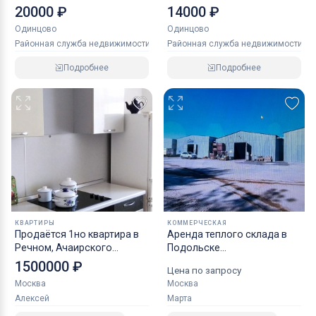
20000 ₽
14000 ₽
Одинцово
Одинцово
Районная служба недвижимости
Районная служба недвижимости
Подробнее
Подробнее
КВАРТИРЫ
КОММЕРЧЕСКАЯ
Продаётся 1но квартира в
Аренда теплого склада в
Речном, Ачаирского
Подольске
района, Омской области
Домодедовское шоссе 473
1500000 ₽
Цена по запросу
Москва
Москва
Алексей
Марта