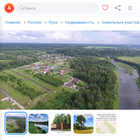
Поиск
Доставка еды
Главная
Россия
Руза
Недвижимость
Земельные участки
Транспорт
Недвижимость
Услуги
Личные вещи
Одежда и обувь
Электроника
Все для дома
Хобби и отдых
Животные