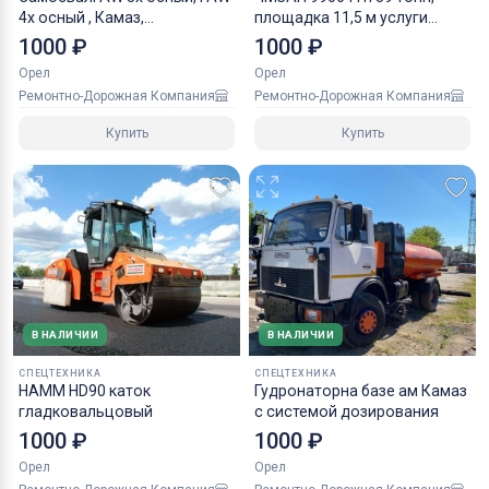
4х осный , Камаз,
площадка 11,5 м услуги
манипулятор
трала
1000 ₽
1000 ₽
Орел
Орел
Ремонтно-Дорожная Компания
Ремонтно-Дорожная Компания
Купить
Купить
В НАЛИЧИИ
В НАЛИЧИИ
СПЕЦТЕХНИКА
СПЕЦТЕХНИКА
HAMM HD90 каток
Гудронаторна базе ам Камаз
гладковальцовый
с системой дозирования
1000 ₽
1000 ₽
Орел
Орел