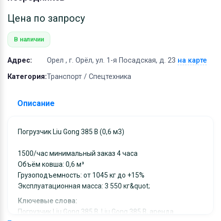
Оборудование
Цена по запросу
Материалы
В наличии
Адрес:
Орел , г. Орёл, ул. 1-я Посадская, д. 23
на карте
Категория:
Транспорт / Спецтехника
Описание
Погрузчик Liu Gong 385 B (0,6 м3)
1500/час минимальный заказ 4 часа
Объём ковша: 0,6 м³
Грузоподъемность: от 1045 кг до +15%
Эксплуатационная масса: 3 550 кг&quot;
Ключевые слова:
Погрузчик Liu Gong 385 B, Liu Gong 385 B, аренда