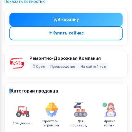
погрузчика, возьму в аренду погрузчик, погрузчик
Показать полностью
В корзину
Купить сейчас
Ремонтно-Дорожная Компания
Орел
Производство
На сайте 1 год
Категории продавца
Строительство
Для
Другие
Спецтехника
и ремонт
производства
услуги