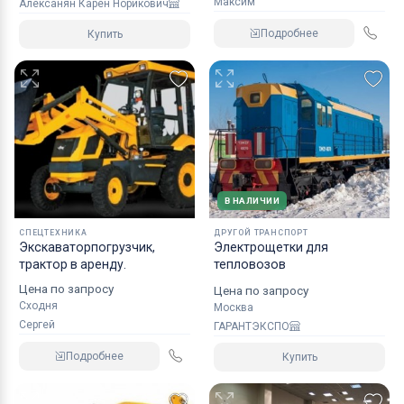
Максим
Алексанян Карен Норикович
Подробнее
Купить
В НАЛИЧИИ
СПЕЦТЕХНИКА
ДРУГОЙ ТРАНСПОРТ
Экскаваторпогрузчик,
Электрощетки для
трактор в аренду.
тепловозов
Цена по запросу
Цена по запросу
Сходня
Москва
Сергей
ГАРАНТЭКСПО
Подробнее
Купить