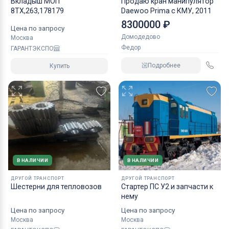
Вкладыш МОП
Продаю кран манипулятор
8ТХ,263,178179
Daewoo Prima с КМУ, 2011
8300000 ₽
Цена по запросу
Домодедово
Москва
Федор
ГАРАНТЭКСПО
Подробнее
Купить
В НАЛИЧИИ
В НАЛИЧИИ
ДРУГОЙ ТРАНСПОРТ
ДРУГОЙ ТРАНСПОРТ
Шестерни для тепловозов
Стартер ПС У2 и запчасти к
нему
Цена по запросу
Цена по запросу
Москва
Москва