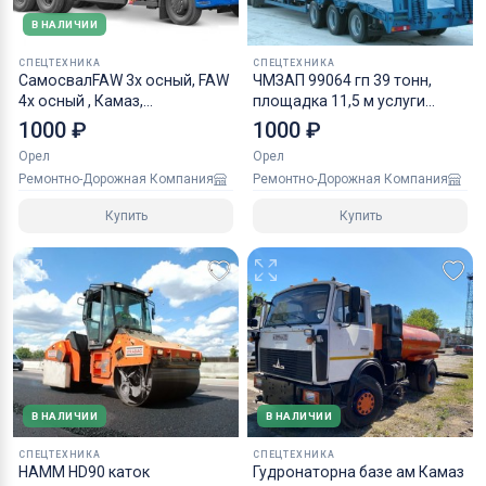
В НАЛИЧИИ
СПЕЦТЕХНИКА
СПЕЦТЕХНИКА
СамосвалFAW 3х осный, FAW
ЧМЗАП 99064 гп 39 тонн,
4х осный , Камаз,
площадка 11,5 м услуги
манипулятор
трала
1000 ₽
1000 ₽
Орел
Орел
Ремонтно-Дорожная Компания
Ремонтно-Дорожная Компания
Купить
Купить
В НАЛИЧИИ
В НАЛИЧИИ
СПЕЦТЕХНИКА
СПЕЦТЕХНИКА
HAMM HD90 каток
Гудронаторна базе ам Камаз