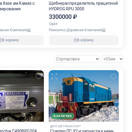
 базе ам Камаз с
Щебнераспределитель прицепной
зирования
HYDROG RPU 3000
3300000 ₽
Орел
ожная Компания
Ремонтно-Дорожная Компания
В корзину
В корзину
В НАЛИЧИИ
ДРУГОЙ ТРАНСПОРТ
inchai С490BPG204
Стартер ПС У2 и запчасти к нему