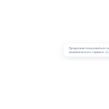
Продолжая пользоваться с
аналитического сервиса
«Я
ПЛОЩАДКА
Торговая площадка для продажи
товаров и услуг в нужных