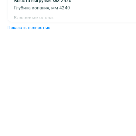
Высота выгрузки, мм 2420
Глубина копания, мм 4240
Ключевые слова:
JCB 3CX 14M2WM экскаватор-погрузчик, JCB 3CX
Показать полностью
14M2WM, экскаватор-погрузчик, аренда JCB 3CX 14M
экскаватор-погрузчик, аренда экскаватор-погрузчик