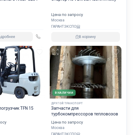
₽
Цена по запросу
Москва
ГАРАНТЭКСПО
одробнее
В корзину
В НАЛИЧИИ
ДРУГОЙ ТРАНСПОРТ
огрузчик TFN 15
Запчасти для
турбокомпрессоров тепловозов
осу
Цена по запросу
Москва
ГАРАНТЭКСПО