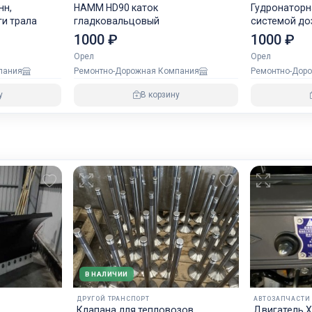
нн,
HAMM HD90 каток
Гудронаторна
1,5 м услуги трала
гладковальцовый
системой до
1000 ₽
1000 ₽
Орел
Орел
пания
Ремонтно-Дорожная Компания
Ремонтно-Дор
у
В корзину
В НАЛИЧИИ
ДРУГОЙ ТРАНСПОРТ
АВТОЗАПЧАСТИ
Клапана для тепловозов
Двигатель X