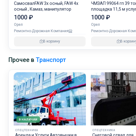
СамосвалFAW 3х осный, FAW 4х
ЧМЗАП 99064 гп 39 то
осный , Камаз, манипулятор
площадка 1
1000 ₽
1000 ₽
Орел
Орел
Ремонтно-Дорожная Компания
Ремонтно-Дорожная Ком
В корзину
В корзин
Прочее в
Транспорт
В НАЛИЧИИ
СПЕЦТЕХНИКА
СПЕЦТЕХНИКА
Аренда и Услуги Автовышки в
Снеговой отвал для