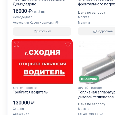
Домодедово
фронтального погру
Гидравлический пов
16000 ₽
/ от 3 шт.
Цена по запросу
Москва
Домодедово
Максим
Алексанян Карен Норикович
Подробнее
В корзину
В НАЛИЧИИ
ДРУГОЙ ТРАНСПОРТ
ДРУГОЙ ТРАНСПОРТ
Требуется водитель,
Топливная аппарату
дизелей тепловозов
130000 ₽
Цена по запросу
Сходня
Москва
Александр
ГАРАНТЭКСПО