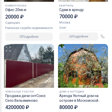
КОММЕРЧЕСКАЯ
КВАРТИРЫ
Офис 20кв.м
Сдам в аренду
70000 ₽
20000 ₽
Москва
Одинцово
Олег
Районная служба недвижимости
Подробнее
Подробнее
ЗЕМЕЛЬНЫЕ УЧАСТКИ
ДОМА И КОТТЕДЖИ
Продажа дачи снтСоюз
Аренда Уютный дом на
Село Вельяминово
острове в Московской
области
4200000 ₽
80000 ₽