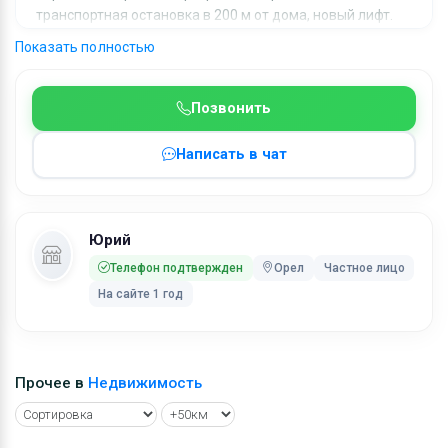
транспортная остановка в 200 м от дома, новый лифт.
Можем оставить мебельную стенку в отличном
Показать полностью
состоянии, но за отдельную плату - 50 тыс. руб. Остаётся
кух. гарнитур, диван, возможно два кресла в зале.
Позвонить
Ключевые слова:
Продаю однокомнатную квартиру в Заводском районе
Написать в чат
Юрий
Телефон подтвержден
Орел
Частное лицо
На сайте 1 год
Прочее в
Недвижимость