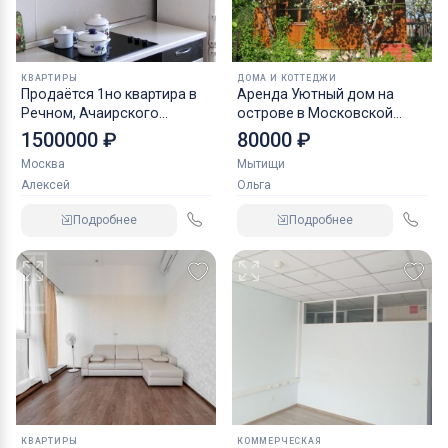
КВАРТИРЫ
ДОМА И КОТТЕДЖИ
Продаётся 1но квартира в
Аренда Уютный дом на
Речном, Ачаирского
острове в Московской
района, Омской области
области
1500000 ₽
80000 ₽
Москва
Мытищи
Алексей
Ольга
Подробнее
Подробнее
КВАРТИРЫ
КОММЕРЧЕСКАЯ