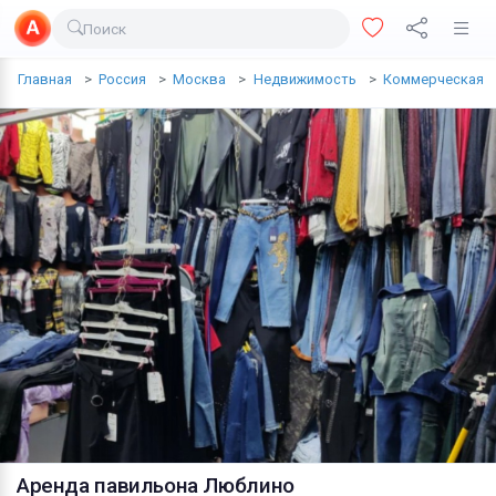
Поиск
Доставка еды
Главная
Россия
Москва
Недвижимость
Коммерческая
Транспорт
Недвижимость
Услуги
Личные вещи
Одежда и обувь
Электроника
Все для дома
Хобби и отдых
Животные
Аренда павильона Люблино