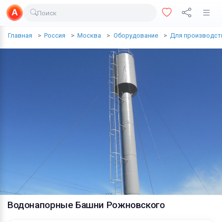
Поиск
Доставка еды
Главная
Россия
Москва
Оборудование
Для производст
Транспорт
Недвижимость
Услуги
Личные вещи
Одежда и обувь
Электроника
Все для дома
Хобби и отдых
Водонапорные Башни Рожновского
Животные