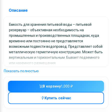
Оборудование
Описание
Материалы
Емкость для хранения питьевой воды – питьевой
резервуар – объективная необходимость на
промышленных и производственных площадках, куда
временно или постоянно не представляется
возможным подвести водопровод. Представляет собой
металлическую герметичную конструкцию. Может быть
вертикальным и горизонтальным. Бывает подземного
или наземного размещения.
Ключевые слова:
Показать полностью
трубопроводная арматура, емкостные приборы разного
назначения, резервуарная техника
В корзину
1,000 ₽
Купить сейчас