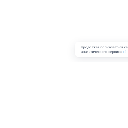
Продолжая пользоваться с
аналитического сервиса
«Я
ПЛОЩАДКА
Торговая площадка для продажи
товаров и услуг в нужных
Все города
регионах и по всей России.