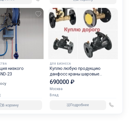
СТВА
ДЛЯ БИЗНЕСА
ция низкого
Куплю любую продукцию
SND-23
данфосс краны шаровые
задвижки
690000 ₽
осу
Москва
Влад
Подробнее
В корзину