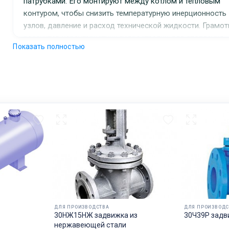
патрубками. Его монтируют между котлом и тепловым
контуром, чтобы снизить температурную инерционность
узлов, давление и расход технической жидкости. Грамо
рассчитав характеристики гидрострелки для отопления,
Показать полностью
можно оптимально согласовать одновременную работу
нескольких насосов, нарастить КПД, повысить
производительность котла, сократить расход
электроэнергии.
Ключевые слова:
трубопроводная арматура, емкостные приборы разного
назначения, резервуарная техника
ДЛЯ ПРОИЗВОДСТВА
ДЛЯ ПРОИЗВОДС
30НЖ15НЖ задвижка из
30Ч39Р задв
нержавеющей стали