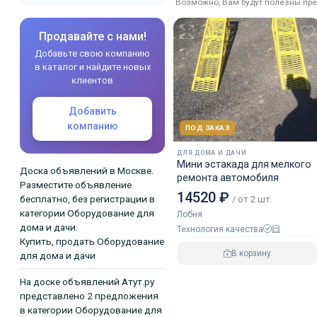
Возможно, Вам будут полезны пре
Продавайте с нами!
Добавьте свою компанию
в каталог и найдите новых
клиентов
Добавить
компанию
ПОД ЗАКАЗ
ДЛЯ ДОМА И ДАЧИ
Мини эстакада для мелкого
Доска объявлений в Москве.
ремонта автомобиля
Разместите объявление
14520 ₽
бесплатно, без регистрации в
/ от 2 шт.
категории Оборудование для
Лобня
дома и дачи.
Технология качества
Купить, продать Оборудование
В корзину
для дома и дачи
На доске объявлений Атут.ру
представлено 2 предложения
в категории Оборудование для