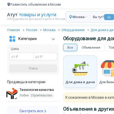
Разместить объявление в Москве
Атут
товары и услуги
Вы тут?
Москва
Да
Оборудование для дома и дачи в Москве
Главная
Россия
Москва
Оборудование
Для дома и да
Оборудование для до
Категории
Все
Объявления
Тов
Цена
Для дома и дачи
Для биз
Продавцы в категории
Технология качества
Лобня
Строительство
К сожалению в Москве в кат
Объявления в других
Смотреть все