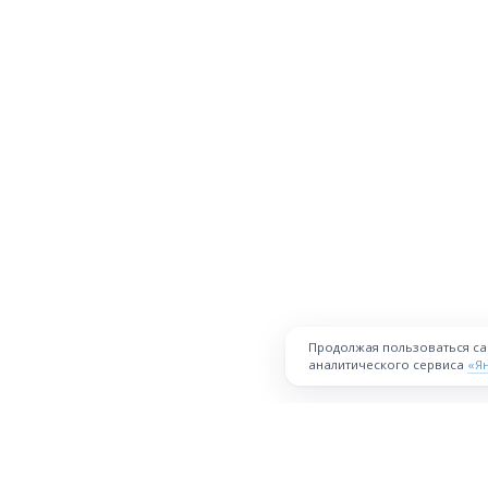
в Москве
Да
Изменить
Продолжая пользоваться с
аналитического сервиса
«Я