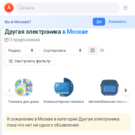
Поиск
Доставка еды
Главная
Россия
Москва
Электроника
Да
Другая техника
Изменить
Вы в Москве?
Другая электроника
в Москве
Транспорт
3 предложения
Недвижимость
Услуги
Настроить фильтр
Личные вещи
Одежда и обувь
Электроника
Все для дома
Техника для дома
Компьютерная техника
Автомобильная техника
Хобби и отдых
К сожалению в Москве в категории Другая электроника
Животные
пока что нет ни одного объявления