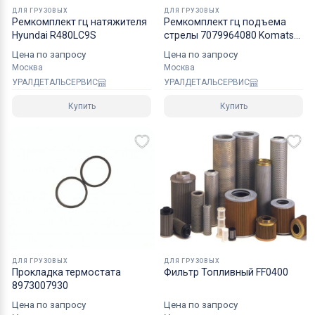
надежным уровнем защиты.
ДЛЯ ГРУЗОВЫХ
ДЛЯ ГРУЗОВЫХ
Ремкомплект гц натяжителя
Рeмкoмплeкт гц подъема
Специалисты компании готовы взять на себя все
Hyundai R480LC9S
стрелы 7079964080 Komatsu
WA3805 NOK
мероприятия по оформлению документов и
Цена по запросу
Цена по запросу
перевозке вашего заказа в любой регион РФ, в
Москва
Москва
УРАЛДЕТАЛЬСЕРВИС
УРАЛДЕТАЛЬСЕРВИС
страны СНГ, Азии и ЕС.
Купить
Купить
ДЛЯ ГРУЗОВЫХ
ДЛЯ ГРУЗОВЫХ
Прокладка термостата
Фильтр Топливный FF0400
8973007930
Цена по запросу
Цена по запросу