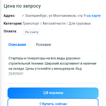
Оборудование
Цена по запросу
Материалы
Адрес:
г. Екатеринбург, ул Монтажников, стр 9
на карте
Категория:
Транспорт / Автозапчасти / Для грузовых
Оплата:
По счету
Описание
Условия
Доставка:
Стартеры и генераторы на все виды дорожно-
строительной техники. Широкий ассортимент в наличии
Адрес самовывоза:
г. Екатеринбург, ул
на складе. Цены уточняйте у менеджеров. Код:
Монтажников, стр 9
20459041
Условия и гарантии:
Отправка товара осуществляется в течение 2-х дне
после получения оплаты и отправляются через UPS
В корзину
отслеживанием местоположения посылки и отгрузк
без обязательной подписи. При выборе доставки
Купить сейчас