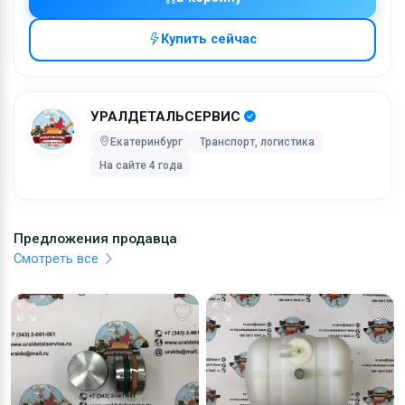
через UPS Extra с обязательной подписью, с Вас
будет взиматься дополнительная плата. Перед
Купить сейчас
выбором способа доставки, просим связаться с
нами. Вне зависимости от выбранного Вами способ
оплаты, Вы сможете отслеживать состояние Вашег
УРАЛДЕТАЛЬСЕРВИС
заказа онлайн.
Екатеринбург
Транспорт, логистика
Стоимость доставки включает в себя расходы на
На сайте 4 года
обработку, упаковку и почтовые расходы. Затраты 
обработку фиксированы, в то время как расходы на
транспортировку могут варьироваться в зависимос
Предложения продавца
от веса посылки. Мы советуем Вам объединять
Смотреть все
заказы. Мы не сможем объединить два отдельных
заказа и доставка будет рассчитана для каждого и
них. Отправка товара будет на Вашей
ответственности, но мы позаботимся о сохранност
хрупких грузов.
Коробки оптимального размера и с