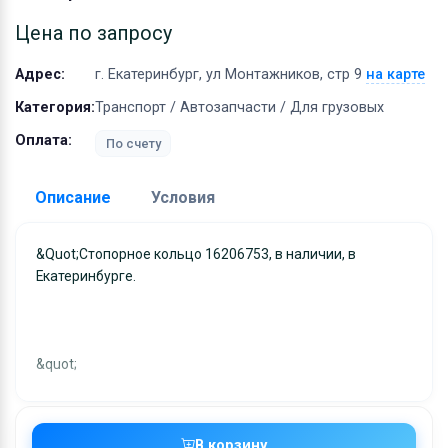
Оборудование
Цена по запросу
Материалы
Адрес:
г. Екатеринбург, ул Монтажников, стр 9
на карте
Категория:
Транспорт / Автозапчасти / Для грузовых
Оплата:
По счету
Описание
Условия
Доставка:
&quot;Стопорное кольцо 16206753, в наличии, в
Екатеринбурге.
Адрес самовывоза:
г. Екатеринбург, ул
Монтажников, стр 9
Условия и гарантии:
Отправка товара осуществляется в течение 2-х дне
&quot;
после получения оплаты и отправляются через UPS
отслеживанием местоположения посылки и отгрузк
без обязательной подписи. При выборе доставки
В корзину