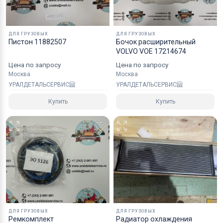
надежным уровнем защиты.
Специалисты компании готовы взять на себя все
ДЛЯ ГРУЗОВЫХ
ДЛЯ ГРУЗОВЫХ
мероприятия по оформлению документов и
Пистон 11882507
Бочок расширительный
VOLVO VOE 17214674
перевозке вашего заказа в любой регион РФ, в
страны СНГ, Азии и ЕС.
Цена по запросу
Цена по запросу
Москва
Москва
УРАЛДЕТАЛЬСЕРВИС
УРАЛДЕТАЛЬСЕРВИС
Купить
Купить
ДЛЯ ГРУЗОВЫХ
ДЛЯ ГРУЗОВЫХ
Ремкомплект
Радиатор охлаждения