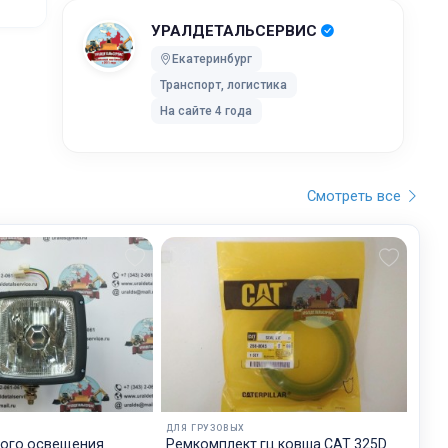
УРАЛДЕТАЛЬСЕРВИС
ей после
Екатеринбург
Транспорт, логистика
ки без
На сайте 4 года
 UPS Extra
оставки,
Смотреть все
бранного
остояние
обработку,
тку
ртировку
лки. Мы
дет
ДЛЯ ГРУЗОВЫХ
будет на
ого освещения
Ремкомплект гц ковша CAT 325D