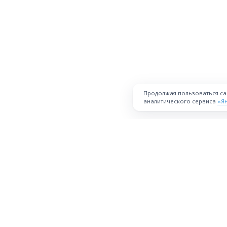
Продолжая пользоваться с
аналитического сервиса
«Я
ПЛОЩАДКА
Торговая площадка для продажи
товаров и услуг в нужных
Все города