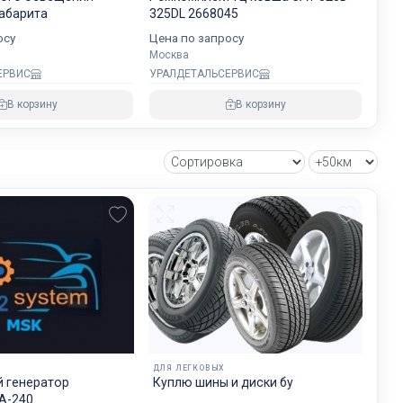
хранности
габарита
325DL 2668045
осу
Цена по запросу
Москва
ЕРВИС
УРАЛДЕТАЛЬСЕРВИС
овнем
В корзину
В корзину
озке
зии и ЕС.
ДЛЯ ЛЕГКОВЫХ
 генератор
Куплю шины и диски бу
А-240