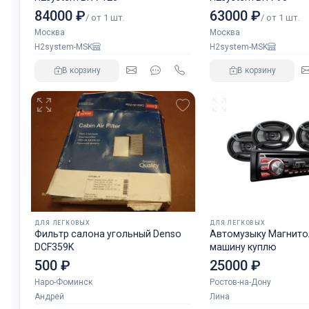
84000 ₽
63000 ₽
/ от 1 шт.
/ от 1 шт.
Москва
Москва
H2system-MSK
H2system-MSK
В корзину
В корзину
ДЛЯ ЛЕГКОВЫХ
ДЛЯ ЛЕГКОВЫХ
Фильтр салона угольный Denso
Автомузыку Магнитол
DCF359K
машину куплю
500 ₽
25000 ₽
Наро-Фоминск
Ростов-на-Дону
Андрей
Лина