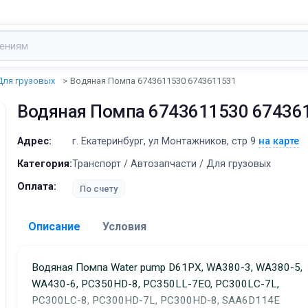
Для грузовых
Водяная Помпа 6743611530 6743611531
Водяная Помпа 6743611530 67436
Адрес:
г. Екатеринбург, ул Монтажников, стр 9
на карте
Категория:
Транспорт / Автозапчасти / Для грузовых
Оплата:
По счету
Описание
Условия
Доставка:
Водяная Помпа Water pump D61PX, WA380-3, WA380-5,
WA430-6, PC350HD-8, PC350LL-7EO, PC300LC-7L,
Адрес самовывоза:
г. Екатеринбург, ул Монта
PC300LC-8, PC300HD-7L, PC300HD-8, SAA6D114E
стр 9