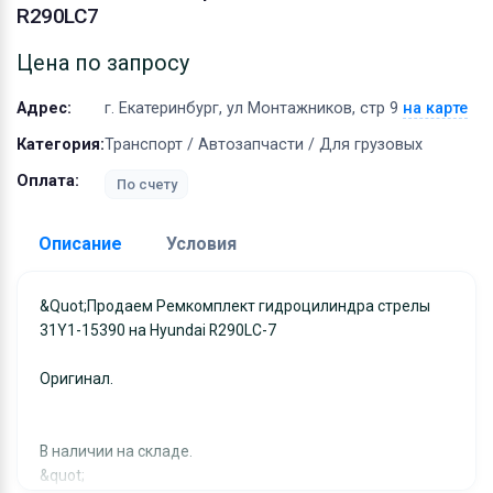
Оборудование
R290LC7
Материалы
Цена по запросу
Адрес:
г. Екатеринбург, ул Монтажников, стр 9
на карте
Категория:
Транспорт / Автозапчасти / Для грузовых
Оплата:
По счету
Описание
Условия
Доставка:
&quot;Продаем Ремкомплект гидроцилиндра стрелы
31Y1-15390 на Hyundai R290LC-7
Адрес самовывоза:
г. Екатеринбург, ул
Монтажников, стр 9
Оригинал.
Условия и гарантии:
Отправка товара осуществляется в течение 2-х дне
В наличии на складе.
после получения оплаты и отправляются через UPS
&quot;
отслеживанием местоположения посылки и отгрузк