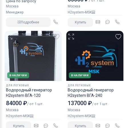
/ от 1 шт.
Цена по запросу
Москва
Москва
Менеджер
H2system-MSK
Подробнее
Купить
В НАЛИЧИИ
В НАЛИЧИИ
ДЛЯ ЛЕГКОВЫХ
ДЛЯ ЛЕГКОВЫХ
Водородный генератор
Водородный генератор
H2system ВГА-120
H2system ВГА-240
84000 ₽
137000 ₽
/ от 1 шт.
/ от 1 шт.
Москва
Москва
H2system-MSK
H2system-MSK
Купить
Купить