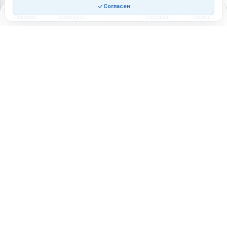
Согласен
Главная
Закладки
Корзина
Войти
Торговая площадка для продажи товаров и услуг в нужных
регионах и по всей России.
Техническая поддержка
Мобильная версия
ПЛОЩАДКА
ВОЗМОЖНОСТИ
Все города
Интернет-магазин
О проекте
Реферальная программа
Правила участия
Стать партнёрам