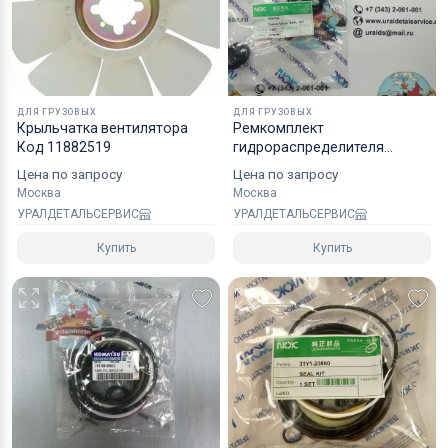
Коробки оптимального размера и с
надежным уровнем защиты.
Специалисты компании готовы взять на себя все
мероприятия по оформлению документов и
ДЛЯ ГРУЗОВЫХ
ДЛЯ ГРУЗОВЫХ
перевозке вашего заказа в любой регион РФ, в
Крыльчатка вентилятора
Ремкомплект
Код 11882519
гидрораспределителя
страны СНГ, Азии и ЕС.
4S00736 Hitachi ZX3303
Цена по запросу
Цена по запросу
Москва
Москва
УРАЛДЕТАЛЬСЕРВИС
УРАЛДЕТАЛЬСЕРВИС
Купить
Купить