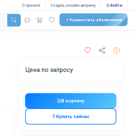
О проекте
Создать онлайн витрину
Войти
Разместить
объявление
Цена по запросу
В корзину
Купить сейчас
,
жников,