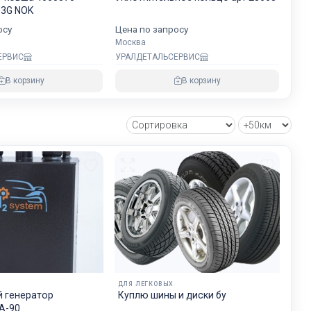
хранности
03G NOK
осу
Цена по запросу
Москва
ЕРВИС
УРАЛДЕТАЛЬСЕРВИС
овнем
В корзину
В корзину
озке
зии и ЕС.
ДЛЯ ЛЕГКОВЫХ
 генератор
Куплю шины и диски бу
А-90