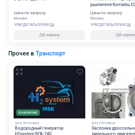
рыхлителя Komatsu D
7079964200
Цена по запросу
Цена по запросу
Москва
Москва
УРАЛДЕТАЛЬСЕРВИС
УРАЛДЕТАЛЬСЕРВИС
В корзину
В корзин
Прочее в
Транспорт
В НАЛИЧИИ
ДЛЯ ЛЕГКОВЫХ
ДЛЯ ГРУЗОВЫХ
Водородный генератор
Заслонка дроссельн
H2system ВГА-240
дизельного двигате