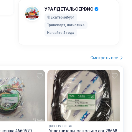
УРАЛДЕТАЛЬСЕРВИС
ей после
Екатеринбург
Транспорт, логистика
ки без
На сайте 4 года
 UPS Extra
оставки,
Смотреть все
бранного
остояние
обработку,
тку
ртировку
лки. Мы
дет
ДЛЯ ГРУЗОВЫХ
будет на
 ковша 4660570
Уплотнительное кольцо арт 28668