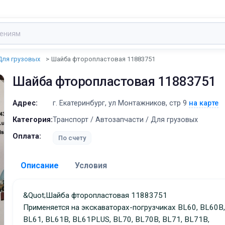
Для грузовых
Шайба фторопластовая 11883751
Шайба фторопластовая 11883751
Адрес:
г. Екатеринбург, ул Монтажников, стр 9
на карте
Категория:
Транспорт / Автозапчасти / Для грузовых
Оплата:
По счету
Описание
Условия
Доставка:
&quot;Шайба фторопластовая 11883751
Применяется на экскаваторах-погрузчиках BL60, BL60B
Адрес самовывоза:
г. Екатеринбург, ул Монта
BL61, BL61B, BL61PLUS, BL70, BL70B, BL71, BL71B,
стр 9