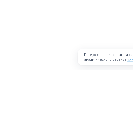
Продолжая пользоваться с
аналитического сервиса
«Я
ПЛОЩАДКА
Торговая площадка для продажи
товаров и услуг в нужных
Все города