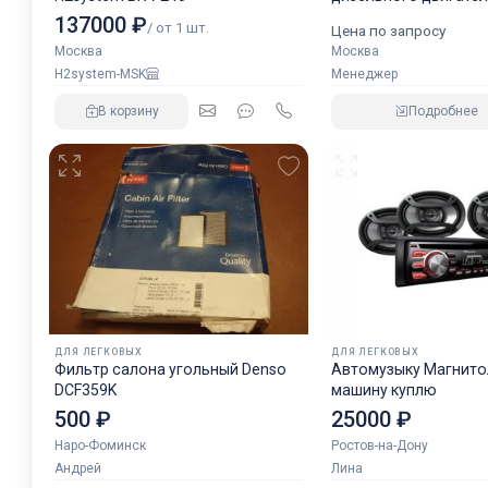
аналог NORGREN.
137000 ₽
/ от 1 шт.
Цена по запросу
Москва
Москва
H2system-MSK
Менеджер
В корзину
Подробнее
ДЛЯ ЛЕГКОВЫХ
ДЛЯ ЛЕГКОВЫХ
Фильтр салона угольный Denso
Автомузыку Магнитол
DCF359K
машину куплю
500 ₽
25000 ₽
Наро-Фоминск
Ростов-на-Дону
Андрей
Лина