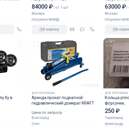
84000 ₽
63000 ₽
/ от 1 шт.
/
Москва
Москва
H2system-MSK
H2system-MSK
В корзину
В корзи
ДЛЯ ЛЕГКОВЫХ
ДЛЯ ЛЕГКОВЫХ
у бу в
Аренда прокат подкатной
Кольца упл
гидравлический домкрат KRAFT
форсунки,
250 ₽
Цена по запросу
Волгоград
Череповец
Олег
Александр