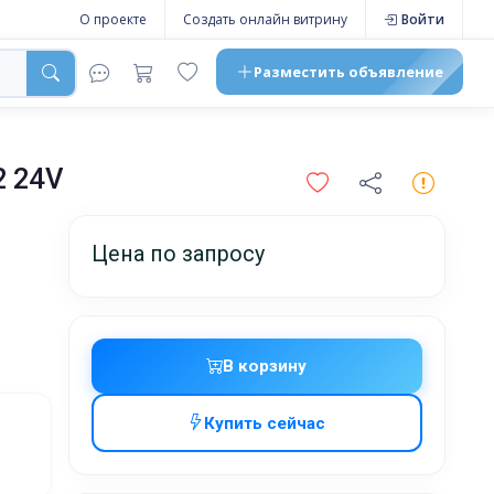
О проекте
Создать онлайн витрину
Войти
Разместить
объявление
2 24V
Цена по запросу
В корзину
Купить сейчас
жников,