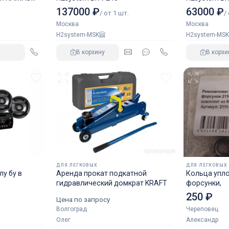
137000 ₽
63000 ₽
/ от 1 шт.
/
Москва
Москва
H2system-MSK
H2system-MSK
В корзину
В корзи
ДЛЯ ЛЕГКОВЫХ
ДЛЯ ЛЕГКОВЫХ
у бу в
Аренда прокат подкатной
Кольца упл
гидравлический домкрат KRAFT
форсунки,
250 ₽
Цена по запросу
Волгоград
Череповец
Олег
Александр