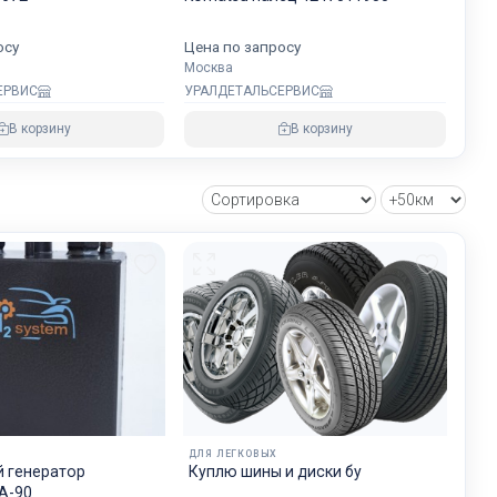
хранности
осу
Цена по запросу
Москва
ЕРВИС
УРАЛДЕТАЛЬСЕРВИС
овнем
В корзину
В корзину
озке
зии и ЕС.
ДЛЯ ЛЕГКОВЫХ
 генератор
Куплю шины и диски бу
А-90