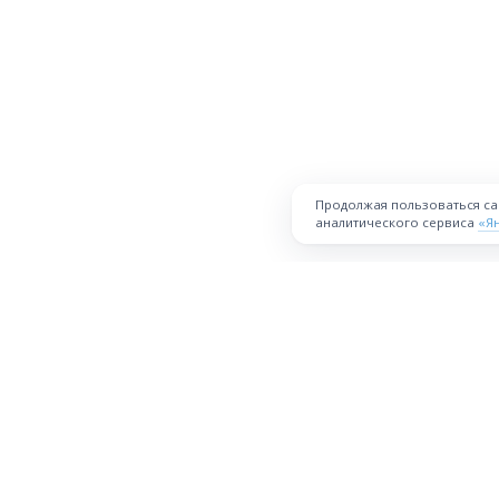
Продолжая пользоваться с
аналитического сервиса
«Я
ПЛОЩАДКА
Торговая площадка для продажи
товаров и услуг в нужных
Все города