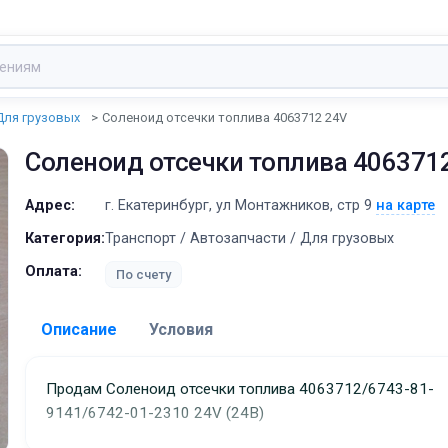
Для грузовых
Соленоид отсечки топлива 4063712 24V
Соленоид отсечки топлива 406371
Адрес:
г. Екатеринбург, ул Монтажников, стр 9
на карте
Категория:
Транспорт / Автозапчасти / Для грузовых
Оплата:
По счету
Описание
Условия
Доставка:
Продам Соленоид отсечки топлива 4063712/6743-81-
9141/6742-01-2310 24V (24В)
Адрес самовывоза:
г. Екатеринбург, ул Монта
стр 9