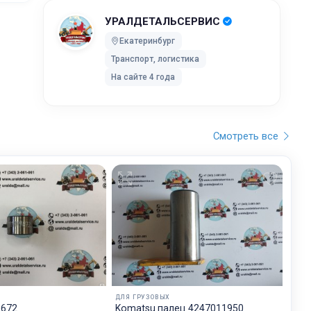
УРАЛДЕТАЛЬСЕРВИС
ей после
Екатеринбург
Транспорт, логистика
ки без
На сайте 4 года
 UPS Extra
оставки,
Смотреть все
бранного
остояние
обработку,
тку
ртировку
лки. Мы
дет
ДЛЯ ГРУЗОВЫХ
будет на
9672
Komatsu палец 4247011950