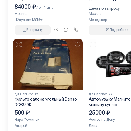
аналог NORGREN.
84000 ₽
/ от 1 шт.
Цена по запросу
Москва
Москва
H2system-MSK
Менеджер
В корзину
Подробнее
ДЛЯ ЛЕГКОВЫХ
ДЛЯ ЛЕГКОВЫХ
Фильтр салона угольный Denso
Автомузыку Магнитол
DCF359K
машину куплю
500 ₽
25000 ₽
Наро-Фоминск
Ростов-на-Дону
Андрей
Лина