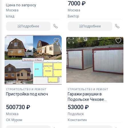
России Можно Бу новые
7000 ₽
Цена по запросу
Москва
Москва
влад
Виктор
Подробнее
Подробнее
СТРОИТЕЛЬСТВО И РЕМОНТ
СТРОИТЕЛЬСТВО И РЕМОНТ
Пристройка под ключ
Гаражи ракушки в
Подольске Чехове
Климовске Щербинке в
500730 ₽
53000 ₽
Подольске
Москва
Подольск
СК Муром
Константин