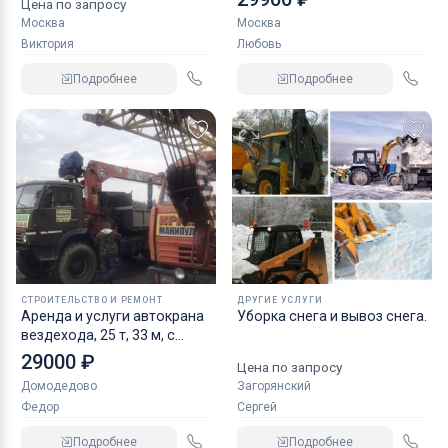
Цена по запросу
Москва
Москва
Виктория
Любовь
Подробнее
Подробнее
СТРОИТЕЛЬСТВО И РЕМОНТ
ДРУГИЕ УСЛУГИ
Аренда и услуги автокрана
Уборка снега и вывоз снега.
вездехода, 25 т, 33 м, с
гуськом 7 м
29000 ₽
Цена по запросу
Домодедово
Загорянский
Федор
Сергей
Подробнее
Подробнее