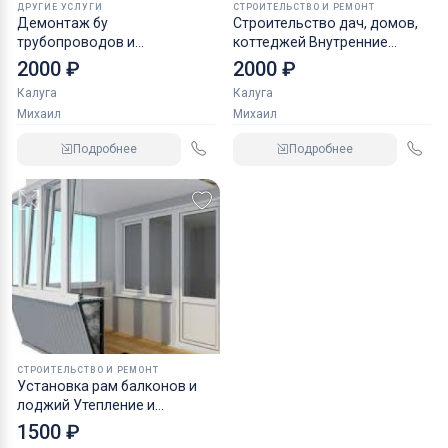
ДРУГИЕ УСЛУГИ
СТРОИТЕЛЬСТВО И РЕМОНТ
Демонтаж бу
Строительство дач, домов,
трубопроводов и
коттеджей Внутренние
металлоконструкций
работы
2000 ₽
2000 ₽
Калуга
Калуга
Михаил
Михаил
Подробнее
Подробнее
СТРОИТЕЛЬСТВО И РЕМОНТ
Установка рам балконов и
лоджий Утепление и
обшивка
1500 ₽