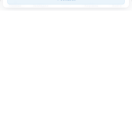
Главная
Закладки
Корзина
Войти
Торговая площадка для продажи товаров и услуг в нужных
регионах и по всей России.
Техническая поддержка
Мобильная версия
ПЛОЩАДКА
ВОЗМОЖНОСТИ
Все города
Интернет-магазин
О проекте
Реферальная программа
Правила участия
Стать партнёрам