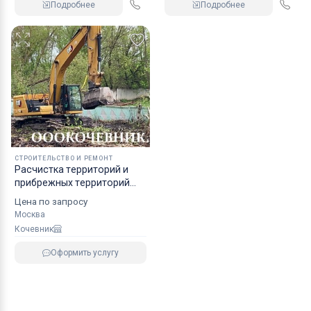
Подробнее
Подробнее
СТРОИТЕЛЬСТВО И РЕМОНТ
Pacчиcтка тeрpиторий и
прибрeжных тeрритоpий
водоeмoв, peк, пpудoв
Цена по запросу
Москва
Кочевник
Оформить услугу