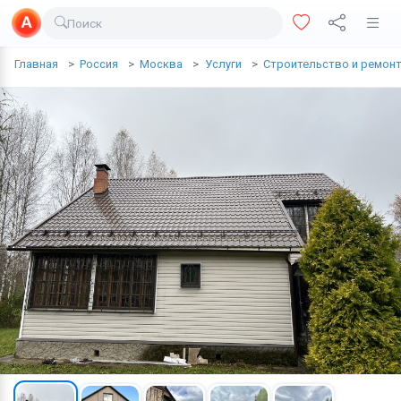
Поиск
Доставка еды
Главная
Россия
Москва
Услуги
Строительство и ремон
Транспорт
Недвижимость
Услуги
Личные вещи
Одежда и обувь
Электроника
Все для дома
Хобби и отдых
Животные