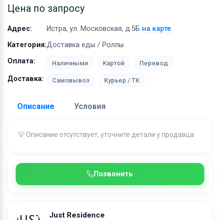
Оборудование
Цена по запросу
Материалы
Адрес:
Истра, ул. Московская, д.5Б
на карте
Категория:
Доставка еды / Роллы
Оплата:
Наличными
Картой
Перевод
Доставка:
Самовывоз
Курьер / ТК
Описание
Условия
Доставка:
💡 Описание отсутствует, уточните детали у продавца
Адрес самовывоза:
Истра, ул. Московская, д.5Б
Бесплатная доставка:
при заказе от 1000 ₽
Позвонить
Условия и гарантии:
Условия доставки по г. Истра и Истринскому
городскому округу:
Just Residence
0-3 км - 500 рублей (стоимость доставки 150