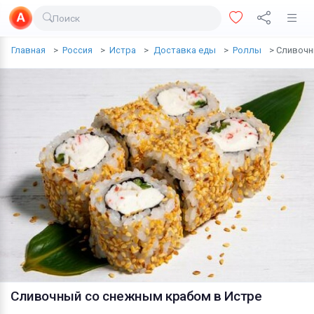
Поиск
Доставка еды
Главная
Россия
Истра
Доставка еды
Роллы
Сливочн
Транспорт
Недвижимость
Услуги
Личные вещи
Одежда и обувь
Электроника
Все для дома
Хобби и отдых
Животные
Сливочный со снежным крабом
в Истре