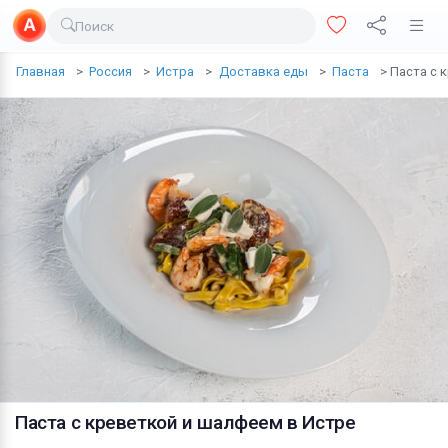
Поиск
Доставка еды
Главная
Россия
Истра
Доставка еды
Паста
Паста с 
Транспорт
Недвижимость
Услуги
Личные вещи
Одежда и обувь
Электроника
Все для дома
Хобби и отдых
Животные
Паста с креветкой и шалфеем
в Истре