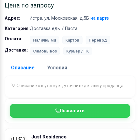
Оборудование
Цена по запросу
Материалы
Адрес:
Истра, ул. Московская, д.5Б
на карте
Категория:
Доставка еды / Паста
Оплата:
Наличными
Картой
Перевод
Доставка:
Самовывоз
Курьер / ТК
Описание
Условия
Доставка:
💡 Описание отсутствует, уточните детали у продавца
Адрес самовывоза:
Истра, ул. Московская, д.5Б
Бесплатная доставка:
при заказе от 1000 ₽
Позвонить
Условия и гарантии:
Условия доставки по г. Истра и Истринскому
городскому округу:
Just Residence
0-3 км - 500 рублей (стоимость доставки 150