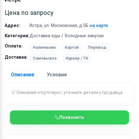
Оборудование
Цена по запросу
Материалы
Адрес:
Истра, ул. Московская, д.5Б
на карте
Категория:
Доставка еды / Холодные закуски
Оплата:
Наличными
Картой
Перевод
Доставка:
Самовывоз
Курьер / ТК
Описание
Условия
Доставка:
💡 Описание отсутствует, уточните детали у продавца
Адрес самовывоза:
Истра, ул. Московская, д.5Б
Бесплатная доставка:
при заказе от 1000 ₽
Позвонить
Условия и гарантии:
Условия доставки по г. Истра и Истринскому
городскому округу: