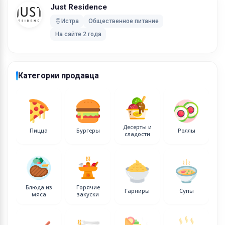
Just Residence
0-3 км - 500 рублей (стоимость доставки 150
Истра
Общественное питание
рублей), при заказе от 1000 рублей, доставка по г.
На сайте 2 года
Истра осуществляется бесплатно.
3-5 км - минимальный заказ 1000 рублей -
стоимость доставки 200 рублей
Категории продавца
6-10 км - минимальный заказ 1000 рублей -
стоимость доставки 500 рублей
11-18 км - минимальный заказ 1000 рублей -
стоимость доставки 800 рублей
Десерты и
Пицца
Бургеры
Роллы
сладости
19-20 км - минимальный заказ 1000 рублей -
стоимость доставки 1000 рублей
Стоимость доставки в другие населенные пункты
уточняйте у оператора.
Блюда из
Горячие
Гарниры
Супы
Оплата осуществляется в рублях.
мяса
закуски