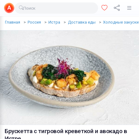
Поиск
Доставка еды
Главная
Россия
Истра
Доставка еды
Холодные закуски
Транспорт
Недвижимость
Услуги
Личные вещи
Одежда и обувь
Электроника
Все для дома
Хобби и отдых
Животные
Брускетта с тигровой креветкой и авокадо
в
Истре