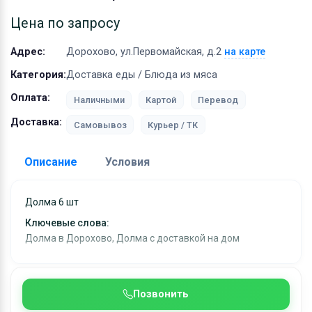
Оборудование
Цена по запросу
Материалы
Адрес:
Дорохово, ул.Первомайская, д.2
на карте
Категория:
Доставка еды / Блюда из мяса
Оплата:
Наличными
Картой
Перевод
Доставка:
Самовывоз
Курьер / ТК
Описание
Условия
Доставка:
Долма 6 шт
Адрес самовывоза:
Дорохово, ул.Первомайская, д.
Ключевые слова:
Долма в Дорохово, Долма с доставкой на дом
Бесплатная доставка:
при заказе от 500 ₽
Условия и гарантии:
Доставка еды в Дорохово, Космодемьянский,
Позвонить
Нестерово и ближайшие н/п от п.Дорохово