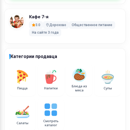
Доставки еды в отдаленные населенные пункты от
п.Дорохово - от 1000руб.
Кафе 7-я
Бесплатная доставка еды по Дорохово;
3.0
Дорохово
Общественное питание
Роллы с бесплатной доставкой на дом в
На сайте 3 года
Дорохово;
Сеты с бесплатной доставкой на дом в Дорохово
Пицца с бесплатной доставкой на дом в
Категории продавца
Дорохово.
Блюда из
Пицца
Напитки
Супы
мяса
Смотреть
Салаты
каталог