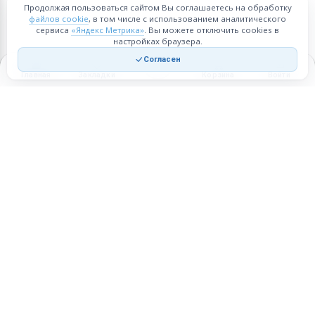
Продолжая пользоваться сайтом Вы соглашаетесь на обработку
файлов cookie
, в том числе с использованием аналитического
сервиса
«Яндекс Метрика»
. Вы можете отключить cookies в
настройках браузера.
Согласен
Главная
Закладки
Корзина
Войти
Торговая площадка для продажи товаров и услуг в нужных
регионах и по всей России.
Техническая поддержка
Мобильная версия
ПЛОЩАДКА
ВОЗМОЖНОСТИ
Все города
Интернет-магазин