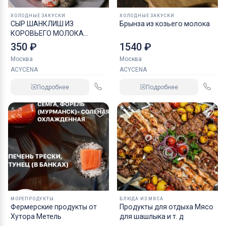
ХОЛОДНЫЕ ЗАКУСКИ
ХОЛОДНЫЕ ЗАКУСКИ
СЫР ШАНКЛИШ ИЗ
Брынза из козьего молока
КОРОВЬЕГО МОЛОКА
АССОРТИ
350 ₽
1540 ₽
Москва
Москва
ACYCENA
ACYCENA
Подробнее
Подробнее
МОРЕПРОДУКТЫ
БЛЮДА ИЗ МЯСА
Фермерские продукты от
Продукты для отдыха Мясо
Хутора Метель
для шашлыка и т. д