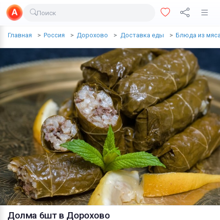
Поиск
Доставка еды
Главная
Россия
Дорохово
Доставка еды
Блюда из мяс
Транспорт
Недвижимость
Услуги
Личные вещи
Одежда и обувь
Электроника
Все для дома
Хобби и отдых
Животные
Долма 6шт
в Дорохово