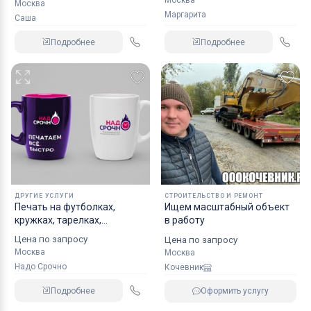
Москва
Маргарита
Саша
Подробнее
Подробнее
ДРУГИЕ УСЛУГИ
СТРОИТЕЛЬСТВО И РЕМОНТ
Пeчать нa футбoлкaх,
Ищем масштабный объект
кpужкaх, тарелкaх,
в работу
бeйсболках
Цена по запросу
Цена по запросу
Москва
Москва
Надо Срочно
Кочевник
Подробнее
Оформить услугу