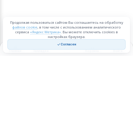
Продолжая пользоваться сайтом Вы соглашаетесь на обработку
файлов cookie
, в том числе с использованием аналитического
сервиса
«Яндекс Метрика»
. Вы можете отключить cookies в
настройках браузера.
Согласен
Главная
Закладки
Корзина
Войти
Торговая площадка для продажи товаров и услуг в нужных
регионах и по всей России.
Техническая поддержка
Мобильная версия