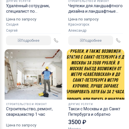
ДРУГИЕ УСЛУГИ
СТРОИТЕЛЬСТВО И РЕМОНТ
Удалённый сотрудник,
Чертежи для ландшафтного
специалист по
дизайна и ландшафтные
рекламациям, окажет
работы в Красногорске
Цена по запросу
Цена по запросу
услуги
Сходня
Красногорск
Сергей
Александр
Подробнее
Подробнее
СТРОИТЕЛЬСТВО И РЕМОНТ
ДРУГИЕ УСЛУГИ
Строительство, ремонт,
Такси с Москвы и до Санкт
сварка,мастер 1 час
Петербурга и обратно
3500 ₽
Цена по запросу
Москва