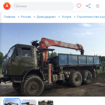
Поиск
Доставка еды
Главная
Россия
Домодедово
Услуги
Строительство и р
Транспорт
Недвижимость
Услуги
Личные вещи
Одежда и обувь
Электроника
Все для дома
Хобби и отдых
Животные