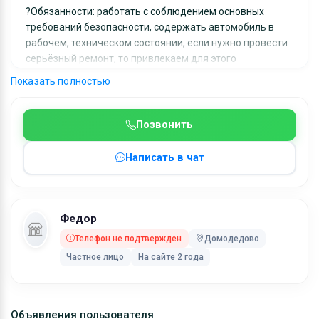
?Обязанности: работать с соблюдением основных
требований безопасности, содержать автомобиль в
рабочем, техническом состоянии, если нужно провести
серьёзный ремонт, то привлекаем для этого
специалистов, а мелочевку делаем сами, так же есть
Показать полностью
механик и помощник.
?Условия: стабильные выплаты два раза в месяц плюс
Позвонить
премии. Устройство по трудовому договору,
оплачиваемый отпуск и больничные. Возможно
Написать в чат
проживание в доме отдыха, у каждого водителя своя
комната плюс питание включено!
Работаем на одном месте, в Домодедово площадка
РЖД.
Федор
Ключевые слова:
Телефон не подтвержден
Домодедово
Манипуляторщик
Частное лицо
На сайте 2 года
Объявления пользователя