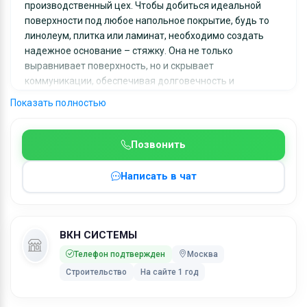
производственный цех. Чтобы добиться идеальной
поверхности под любое напольное покрытие, будь то
линолеум, плитка или ламинат, необходимо создать
надежное основание – стяжку. Она не только
выравнивает поверхность, но и скрывает
коммуникации, обеспечивая долговечность и
эстетичный вид пола.
Показать полностью
Сегодня существует несколько технологий
выравнивания пола, и одна из самых эффективных и
современных – полусухая стяжка. Наша компания
Позвонить
специализируется на этом методе, используя
передовое немецкое оборудование и опыт
Написать в чат
профессиональной бригады.
Что же такое полусухая стяжка?
Это технология, при которой для создания основания
используется пескоцементная смесь с минимальным
ВКН СИСТЕМЫ
количеством воды. В отличие от традиционной
Телефон подтвержден
Москва
&quot;мокрой&quot; стяжки, здесь получается не
Строительство
На сайте 1 год
жидкий раствор, а рассыпчатая масса, которая
укладывается механизированным способом. Для
улучшения характеристик в смесь добавляют