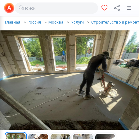
Поиск
Доставка еды
Главная
Россия
Москва
Услуги
Строительство и ремон
Транспорт
Недвижимость
Услуги
Личные вещи
Одежда и обувь
Электроника
Все для дома
Хобби и отдых
Животные