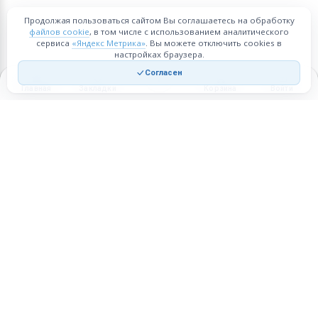
Продолжая пользоваться сайтом Вы соглашаетесь на обработку
файлов cookie
, в том числе с использованием аналитического
сервиса
«Яндекс Метрика»
. Вы можете отключить cookies в
настройках браузера.
Согласен
Главная
Закладки
Корзина
Войти
Торговая площадка для продажи товаров и услуг в нужных
регионах и по всей России.
Техническая поддержка
Мобильная версия
ПЛОЩАДКА
ВОЗМОЖНОСТИ