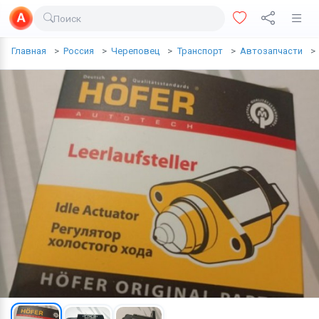
Поиск
Доставка еды
Главная
Россия
Череповец
Транспорт
Автозапчасти
Транспорт
Недвижимость
Услуги
Личные вещи
Одежда и обувь
Электроника
Все для дома
Хобби и отдых
Животные