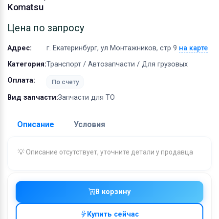
Оборудование
Komatsu
Материалы
Цена по запросу
Адрес:
г. Екатеринбург, ул Монтажников, стр 9
на карте
Категория:
Транспорт / Автозапчасти / Для грузовых
Оплата:
По счету
Вид запчасти:
Запчасти для ТО
Описание
Условия
Доставка:
💡 Описание отсутствует, уточните детали у продавца
Адрес самовывоза:
г. Екатеринбург, ул
Монтажников, стр 9
Условия и гарантии:
В корзину
Отправка товара осуществляется в течение 2-х дне
Купить сейчас
после получения оплаты и отправляются через UPS