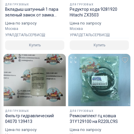
хрупких грузов.
ДЛЯ ГРУЗОВЫХ
ДЛЯ ГРУЗОВЫХ
Вкладыш шатунный 1 пара
Редуктор хода 9281920
зеленый замок от замка
Hitachi ZX3503
Коробки оптимального размера и с
8943957571
Цена по запросу
Цена по запросу
надежным уровнем защиты.
Москва
Москва
Специалисты компании готовы взять на себя все
УРАЛДЕТАЛЬСЕРВИС
УРАЛДЕТАЛЬСЕРВИС
мероприятия по оформлению документов и
Купить
Купить
перевозке вашего заказа в любой регион РФ, в
страны СНГ, Азии и ЕС.
ДЛЯ ГРУЗОВЫХ
ДЛЯ ГРУЗОВЫХ
Фильтр гидравлический
Ремкомплект гц ковша
04070 139413
31Y129100 на R220LC9S
Цена по запросу
Цена по запросу